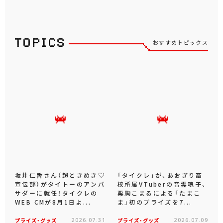
おすすめトピックス
坂井仁香さん（超ときめき♡
「タイクレ」が、あおぎり高
宣伝部）がタイトーのアンバ
校所属VTuberの音霊魂子、
サダーに就任！タイクレの
栗駒こまるによる「たまこ
WEB CMが8月1日よ...
ま」初のプライズを7...
プライズ・グッズ
2026.07.31
プライズ・グッズ
2026.07.09