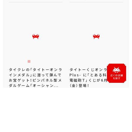
タイクレの「タイトーオンラ
タイトーくじオンライン -
インメダル」に潜って弾んで
Plus- に「とある科学の超
お宝ゲット！ピンパネル型メ
電磁砲T」くじが6月19日
ダルゲーム「オーシャン...
（金）登場！
プライズ・グッズ
2026.06.25
プライズ・グッズ
2026.06.12