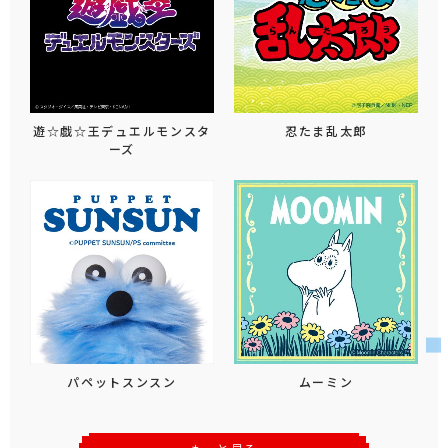
遊☆戯☆王デュエルモンスタ
忍たま乱太郎
ーズ
パペットスンスン
ムーミン