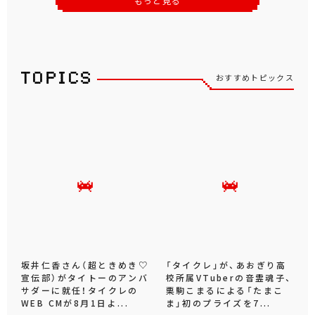
もっと見る
おすすめトピックス
坂井仁香さん（超ときめき♡
「タイクレ」が、あおぎり高
宣伝部）がタイトーのアンバ
校所属VTuberの音霊魂子、
サダーに就任！タイクレの
栗駒こまるによる「たまこ
WEB CMが8月1日よ...
ま」初のプライズを7...