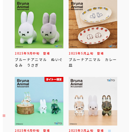
2025年
9
月
中旬
登場
2025年
5
月
上旬
登場
ブルーナアニマル ぬいぐ
ブルーナアニマル カレー
るみ うさぎ
皿
2025年
4
月
中旬
登場
2025年
3
月
上旬
登場