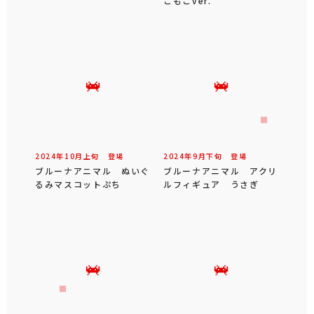
こもこver.
2024年
10
月
上旬
登場
2024年
9
月
下旬
登場
ブルーナアニマル ぬいぐ
ブルーナアニマル アクリ
るみマスコットぷち
ルフィギュア うさぎ