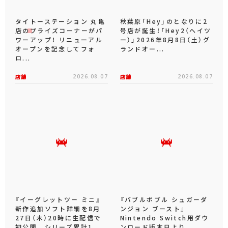
タイトーステーション 丸亀
秋葉原「Hey」のとなりに2
店のプライズコーナーがパ
号店が誕生！「Hey2（ヘイツ
ワーアップ！ リニューアル
ー）」2026年8月8日（土）グ
オープンを記念してフォ
ランドオー...
ロ...
店舗
2026.08.07
店舗
2026.08.07
『イーグレットツー ミニ』
『バブルボブル シュガーダ
新作追加ソフト詳細を8月
ンジョン ブースト』
27日（木）20時に生配信で
Nintendo Switch用ダウ
初公開 シリーズ累計1...
ンロード版本日より...