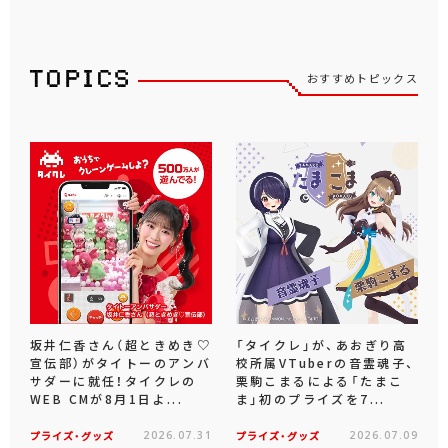
おすすめトピックス
坂井仁香さん（超ときめき♡
「タイクレ」が、あおぎり高
宣伝部）がタイトーのアンバ
校所属VTuberの音霊魂子、
サダーに就任！タイクレの
栗駒こまるによる「たまこ
WEB CMが8月1日よ...
ま」初のプライズを7...
プライズ・グッズ
2026.07.31
プライズ・グッズ
2026.07.09