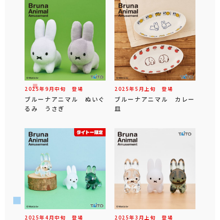
2025年
9
月
中旬
登場
2025年
5
月
上旬
登場
ブルーナアニマル ぬいぐ
ブルーナアニマル カレー
るみ うさぎ
皿
2025年
4
月
中旬
登場
2025年
3
月
上旬
登場