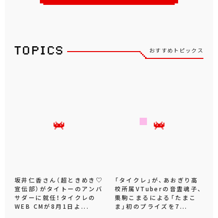
おすすめトピックス
坂井仁香さん（超ときめき♡
「タイクレ」が、あおぎり高
宣伝部）がタイトーのアンバ
校所属VTuberの音霊魂子、
サダーに就任！タイクレの
栗駒こまるによる「たまこ
WEB CMが8月1日よ...
ま」初のプライズを7...