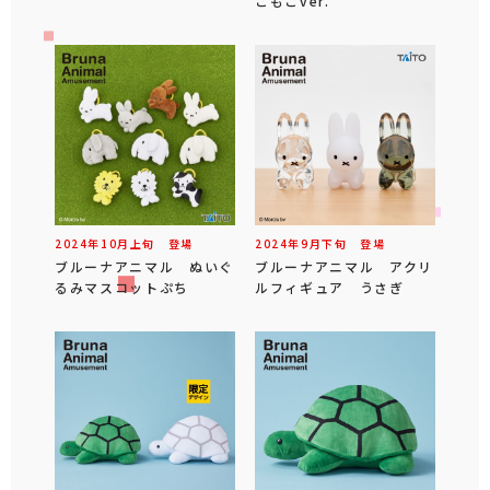
こもこver.
2024年
10
月
上旬
登場
2024年
9
月
下旬
登場
ブルーナアニマル ぬいぐ
ブルーナアニマル アクリ
るみマスコットぷち
ルフィギュア うさぎ