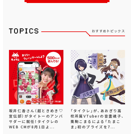
おすすめトピックス
坂井仁香さん（超ときめき♡
「タイクレ」が、あおぎり高
宣伝部）がタイトーのアンバ
校所属VTuberの音霊魂子、
サダーに就任！タイクレの
栗駒こまるによる「たまこ
WEB CMが8月1日よ...
ま」初のプライズを7...