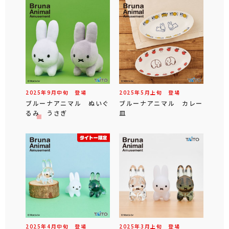
2025年
9
月
中旬
登場
2025年
5
月
上旬
登場
ブルーナアニマル ぬいぐ
ブルーナアニマル カレー
るみ うさぎ
皿
2025年
4
月
中旬
登場
2025年
3
月
上旬
登場