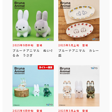
2025年
9
月
中旬
登場
2025年
5
月
上旬
登場
ブルーナアニマル ぬいぐ
ブルーナアニマル カレー
るみ うさぎ
皿
2025年
4
月
中旬
登場
2025年
3
月
上旬
登場