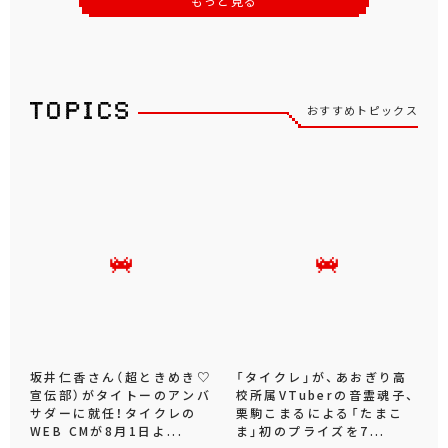
もっと見る
おすすめトピックス
坂井仁香さん（超ときめき♡
「タイクレ」が、あおぎり高
宣伝部）がタイトーのアンバ
校所属VTuberの音霊魂子、
サダーに就任！タイクレの
栗駒こまるによる「たまこ
WEB CMが8月1日よ...
ま」初のプライズを7...