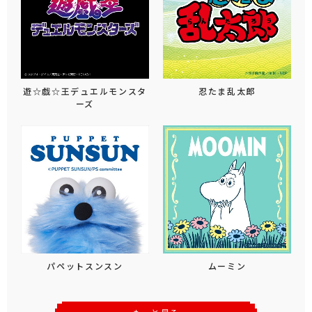
遊☆戯☆王デュエルモンスタ
忍たま乱太郎
ーズ
パペットスンスン
ムーミン