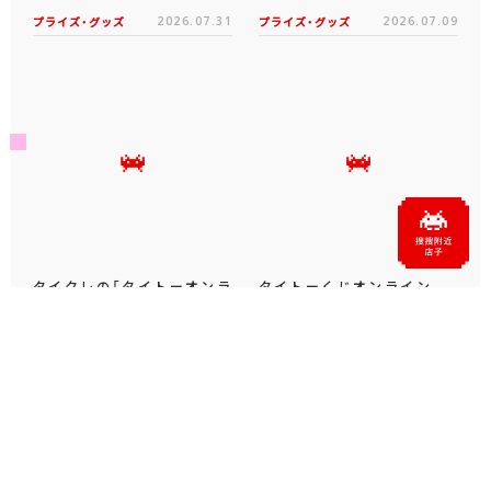
プライズ・グッズ
2026.07.31
プライズ・グッズ
2026.07.09
タイクレの「タイトーオンラ
タイトーくじオンライン -
インメダル」に潜って弾んで
Plus- に「とある科学の超
お宝ゲット！ピンパネル型メ
電磁砲T」くじが6月19日
ダルゲーム「オーシャン...
（金）登場！
プライズ・グッズ
2026.06.25
プライズ・グッズ
2026.06.12