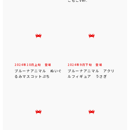
こもこver.
2024年
10
月
上旬
登場
2024年
9
月
下旬
登場
ブルーナアニマル ぬいぐ
ブルーナアニマル アクリ
るみマスコットぷち
ルフィギュア うさぎ