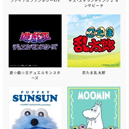
ファイナルファンタジーXIV
デス・ストランディング２ オ
ンザビーチ
遊☆戯☆王デュエルモンスタ
忍たま乱太郎
ーズ