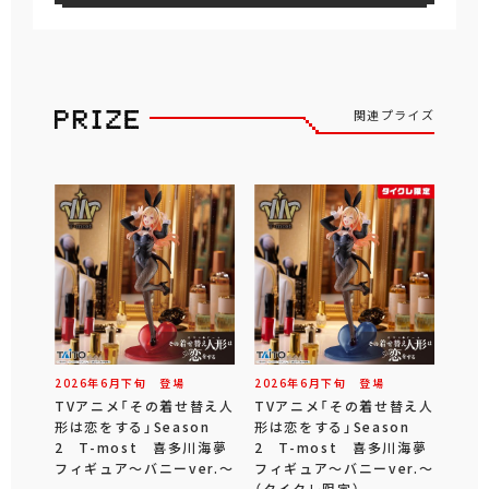
関連プライズ
2026年
6
月
下旬
登場
2026年
6
月
下旬
登場
TVアニメ「その着せ替え人
TVアニメ「その着せ替え人
形は恋をする」Season
形は恋をする」Season
2 T-most 喜多川海夢
2 T-most 喜多川海夢
フィギュア～バニーver.～
フィギュア～バニーver.～
（タイクレ限定）