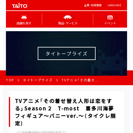
企業･採用情報
LANGUAGE
店舗を探す
商品･サービス
イベント
タイトープライズ
TOP
タイトープライズ
TVアニメ「その着せ...
TVアニメ「その着せ替え人形は恋をす
る」Season 2 T-most 喜多川海夢
フィギュア～バニーver.～（タイクレ限
定）
その着せ替え人形は恋をする