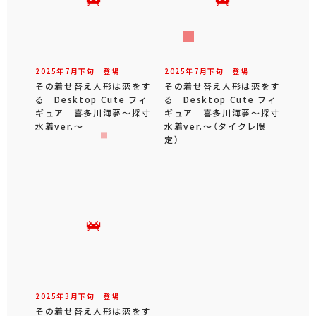
2025年
7
月
下旬
登場
2025年
7
月
下旬
登場
その着せ替え人形は恋をす
その着せ替え人形は恋をす
る Desktop Cute フィ
る Desktop Cute フィ
ギュア 喜多川海夢～採寸
ギュア 喜多川海夢～採寸
水着ver.～
水着ver.～（タイクレ限
定）
2025年
3
月
下旬
登場
その着せ替え人形は恋をす