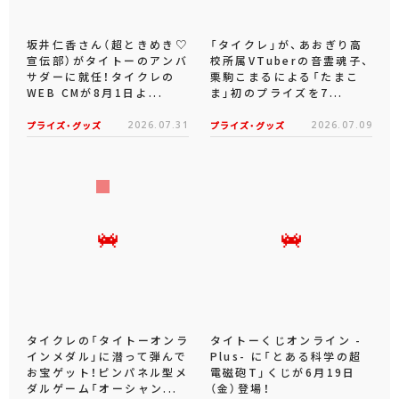
坂井仁香さん（超ときめき♡
「タイクレ」が、あおぎり高
宣伝部）がタイトーのアンバ
校所属VTuberの音霊魂子、
サダーに就任！タイクレの
栗駒こまるによる「たまこ
WEB CMが8月1日よ...
ま」初のプライズを7...
プライズ・グッズ
2026.07.31
プライズ・グッズ
2026.07.09
タイクレの「タイトーオンラ
タイトーくじオンライン -
インメダル」に潜って弾んで
Plus- に「とある科学の超
お宝ゲット！ピンパネル型メ
電磁砲T」くじが6月19日
ダルゲーム「オーシャン...
（金）登場！