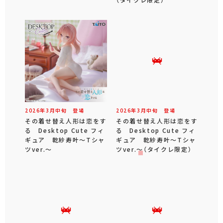
2026年
3
月
中旬
登場
2026年
3
月
中旬
登場
その着せ替え人形は恋をす
その着せ替え人形は恋をす
る Desktop Cute フィ
る Desktop Cute フィ
ギュア 乾紗寿叶～Tシャ
ギュア 乾紗寿叶～Tシャ
ツver.～
ツver.～（タイクレ限定）