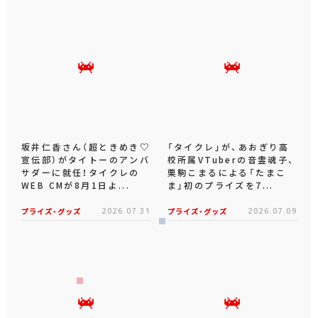
坂井仁香さん（超ときめき♡
「タイクレ」が、あおぎり高
宣伝部）がタイトーのアンバ
校所属VTuberの音霊魂子、
サダーに就任！タイクレの
栗駒こまるによる「たまこ
WEB CMが8月1日よ...
ま」初のプライズを7...
プライズ・グッズ
2026.07.31
プライズ・グッズ
2026.07.09