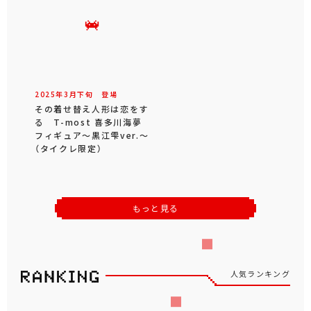
2025年
3
月
下旬
登場
その着せ替え人形は恋をす
る T-most 喜多川海夢
フィギュア～黒江雫ver.～
（タイクレ限定）
もっと見る
人気ランキング