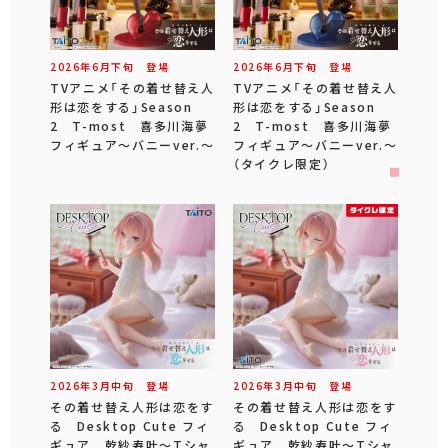
2026年
6
月
下旬
登場
2026年
6
月
下旬
登場
TVアニメ「その着せ替え人
TVアニメ「その着せ替え人
形は恋をする」Season
形は恋をする」Season
2 T-most 喜多川海夢
2 T-most 喜多川海夢
フィギュア～バニーver.～
フィギュア～バニーver.～
（タイクレ限定）
2026年
3
月
中旬
登場
2026年
3
月
中旬
登場
その着せ替え人形は恋をす
その着せ替え人形は恋をす
る Desktop Cute フィ
る Desktop Cute フィ
ギュア 乾紗寿叶～Tシャ
ギュア 乾紗寿叶～Tシャ