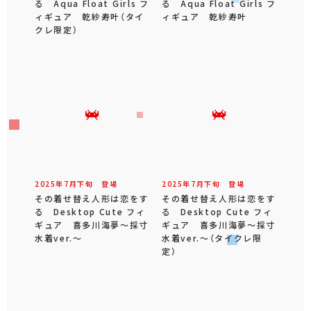
る Aqua Float Girls フ
る Aqua Float Girls フ
ィギュア 乾紗寿叶（タイ
ィギュア 乾紗寿叶
クレ限定）
2025年
7
月
下旬
登場
2025年
7
月
下旬
登場
その着せ替え人形は恋をす
その着せ替え人形は恋をす
る Desktop Cute フィ
る Desktop Cute フィ
ギュア 喜多川海夢～採寸
ギュア 喜多川海夢～採寸
水着ver.～
水着ver.～（タイクレ限
定）