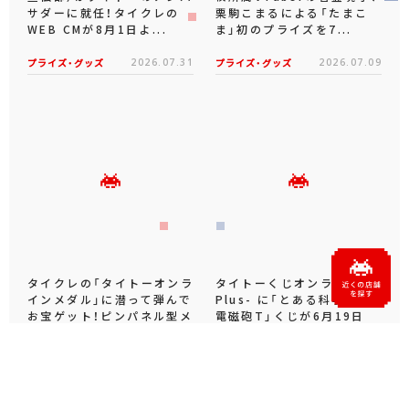
サダーに就任！タイクレの
栗駒こまるによる「たまこ
WEB CMが8月1日よ...
ま」初のプライズを7...
プライズ・グッズ
2026.07.31
プライズ・グッズ
2026.07.09
タイクレの「タイトーオンラ
タイトーくじオンライン -
インメダル」に潜って弾んで
Plus- に「とある科学の超
お宝ゲット！ピンパネル型メ
電磁砲T」くじが6月19日
ダルゲーム「オーシャン...
（金）登場！
プライズ・グッズ
2026.06.25
プライズ・グッズ
2026.06.12