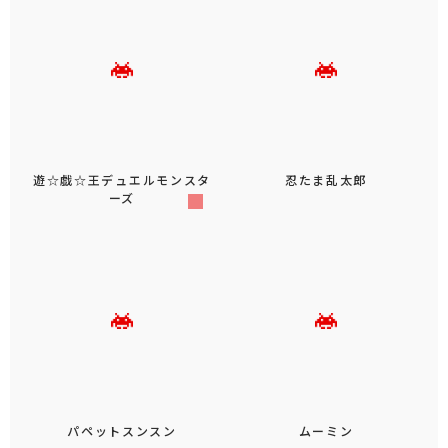
遊☆戯☆王デュエルモンスタ
忍たま乱太郎
ーズ
パペットスンスン
ムーミン