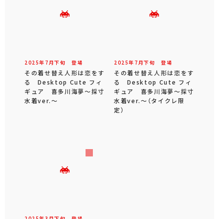
2025年
7
月
下旬
登場
2025年
7
月
下旬
登場
その着せ替え人形は恋をす
その着せ替え人形は恋をす
る Desktop Cute フィ
る Desktop Cute フィ
ギュア 喜多川海夢～採寸
ギュア 喜多川海夢～採寸
水着ver.～
水着ver.～（タイクレ限
定）
2025年
3
月
下旬
登場