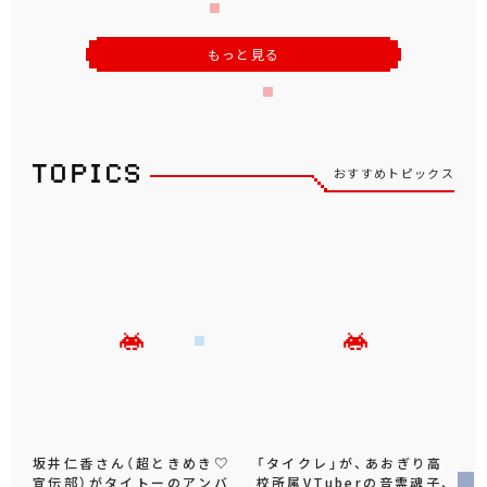
もっと見る
おすすめトピックス
坂井仁香さん（超ときめき♡
「タイクレ」が、あおぎり高
宣伝部）がタイトーのアンバ
校所属VTuberの音霊魂子、