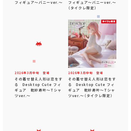
フィギュア～バニーver.～
フィギュア～バニーver.～
（タイクレ限定）
2026年
3
月
中旬
登場
2026年
3
月
中旬
登場
その着せ替え人形は恋をす
その着せ替え人形は恋をす
る Desktop Cute フィ
る Desktop Cute フィ
ギュア 乾紗寿叶～Tシャ
ギュア 乾紗寿叶～Tシャ
ツver.～
ツver.～（タイクレ限定）