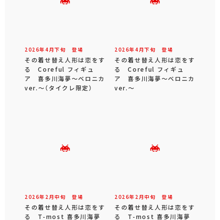
2026年
4
月
下旬
登場
2026年
4
月
下旬
登場
その着せ替え人形は恋をす
その着せ替え人形は恋をす
る Coreful フィギュ
る Coreful フィギュ
ア 喜多川海夢～ベロニカ
ア 喜多川海夢～ベロニカ
ver.～（タイクレ限定）
ver.～
2026年
2
月
中旬
登場
2026年
2
月
中旬
登場
その着せ替え人形は恋をす
その着せ替え人形は恋をす
る T-most 喜多川海夢
る T-most 喜多川海夢