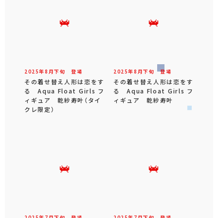
2025年
8
月
下旬
登場
2025年
8
月
下旬
登場
その着せ替え人形は恋をす
その着せ替え人形は恋をす
る Aqua Float Girls フ
る Aqua Float Girls フ
ィギュア 乾紗寿叶（タイ
ィギュア 乾紗寿叶
クレ限定）
2025年
7
月
下旬
登場
2025年
7
月
下旬
登場