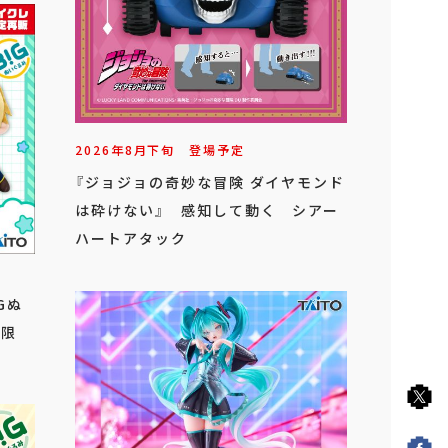
2026年
8
月
下旬
登場予定
『ジョジョの奇妙な冒険 ダイヤモンド
は砕けない』 感知して動く シアー
ハートアタック
Gぬ
レ限