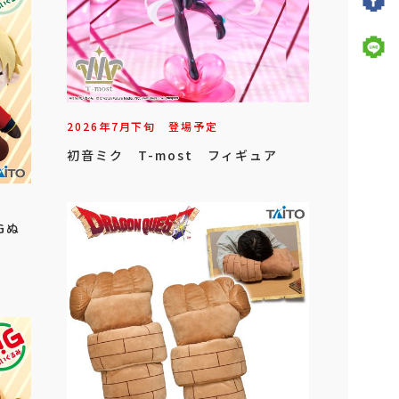
2026年
7
月
下旬
登場予定
初音ミク T-most フィギュア
Gぬ