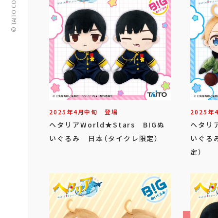
© TAITO CORPORATION
2025年
4
月
中旬
登場
2025年
ヘタリアWorld★Stars BIGぬ
ヘタリア
いぐるみ 日本（タイクレ限定）
いぐる
定）