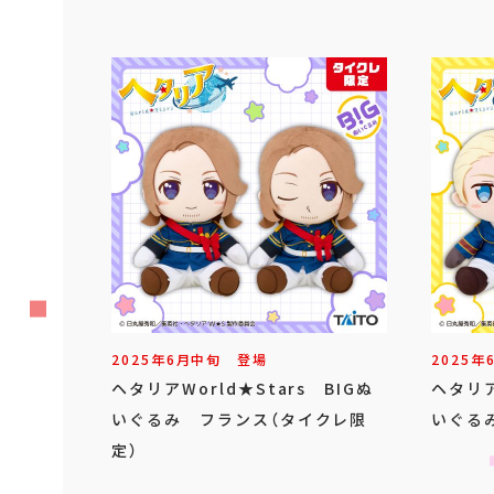
2025年
6
月
中旬
登場
2025年
ヘタリアWorld★Stars BIGぬ
ヘタリア
いぐるみ フランス（タイクレ限
いぐる
定）