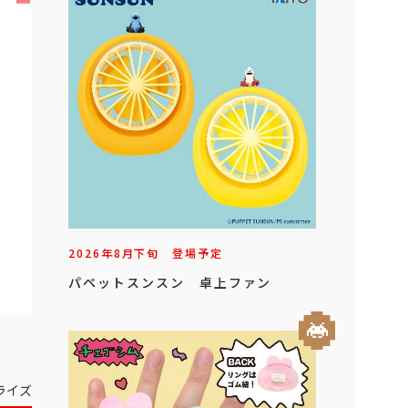
2026年
8
月
下旬
登場予定
パペットスンスン 卓上ファン
ライズ