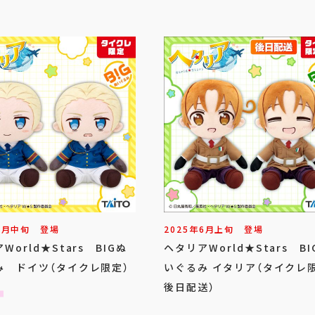
6
月
中旬
登場
2025年
6
月
上旬
登場
World★Stars BIGぬ
ヘタリアWorld★Stars BI
み ドイツ（タイクレ限定）
いぐるみ イタリア（タイクレ
後日配送）