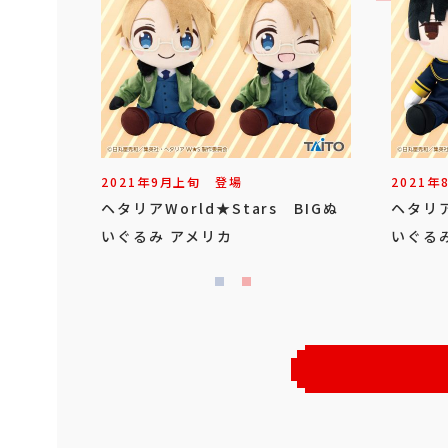
2021年
9
月
上旬
登場
2021年
ヘタリアWorld★Stars BIGぬ
ヘタリア
いぐるみ アメリカ
いぐる