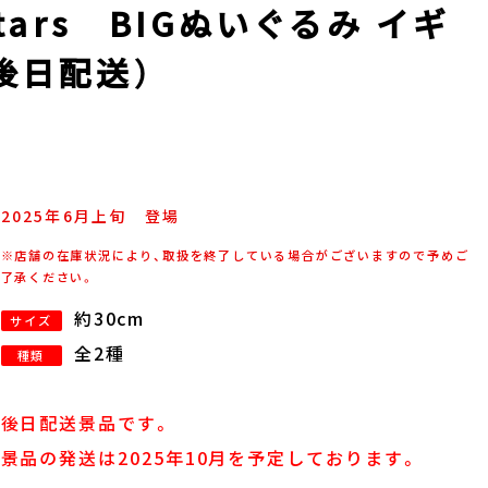
tars BIGぬいぐるみ イギ
後日配送）
2025年
6
月
上旬
登場
※店舗の在庫状況により、取扱を終了している場合がございますので予めご
了承ください。
約30cm
サイズ
全2種
種類
後日配送景品です。
景品の発送は2025年10月を予定しております。