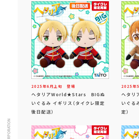
2025年
6
月
上旬
登場
2025年
ヘタリアWorld★Stars BIGぬ
ヘタリア
いぐるみ イギリス（タイクレ限定
いぐる
後日配送）
定）