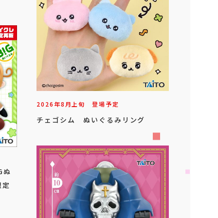
2026年
8
月
上旬
登場予定
チェゴシム ぬいぐるみリング
Gぬ
限定