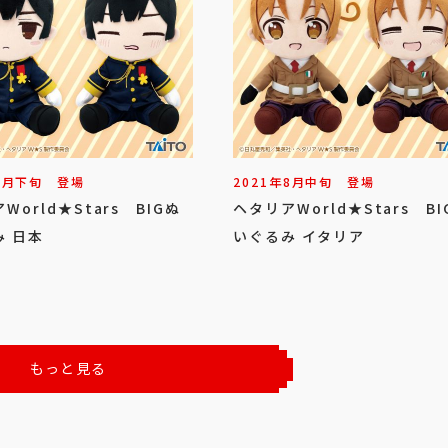
8
月
下旬
登場
2021年
8
月
中旬
登場
World★Stars BIGぬ
ヘタリアWorld★Stars BI
み 日本
いぐるみ イタリア
もっと見る