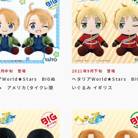
4
月
中旬
登場
2021年
9
月
下旬
登場
World★Stars BIGぬ
ヘタリアWorld★Stars BI
み アメリカ（タイクレ限
いぐるみ イギリス