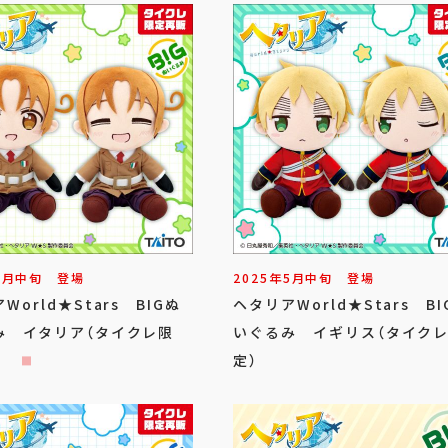
5
月
中旬
登場
2025年
5
月
中旬
登場
World★Stars BIGぬ
ヘタリアWorld★Stars BI
み イタリア（タイクレ限
いぐるみ イギリス（タイク
定）