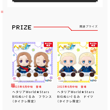
関連プライズ
2025年
6
月
中旬
登場
2025年
6
月
中旬
登場
ヘタリアWorld★Stars
ヘタリアWorld★Stars
BIGぬいぐるみ フランス
BIGぬいぐるみ ドイツ
（タイクレ限定）
（タイクレ限定）