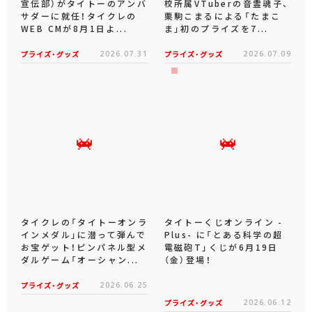
宣伝部）がタイトーのアンバ
校所属VTuberの音霊魂子、
サダーに就任！タイクレの
栗駒こまるによる「たまこ
WEB CMが8月1日よ...
ま」初のプライズを7...
プライズ・グッズ
2026.07.31
プライズ・グッズ
2026.07.09
タイクレの「タイトーオンラ
タイトーくじオンライン -
インメダル」に潜って弾んで
Plus- に「とある科学の超
お宝ゲット！ピンパネル型メ
電磁砲T」くじが6月19日
ダルゲーム「オーシャン...
（金）登場！
プライズ・グッズ
2026.06.25
プライズ・グッズ
2026.06.12