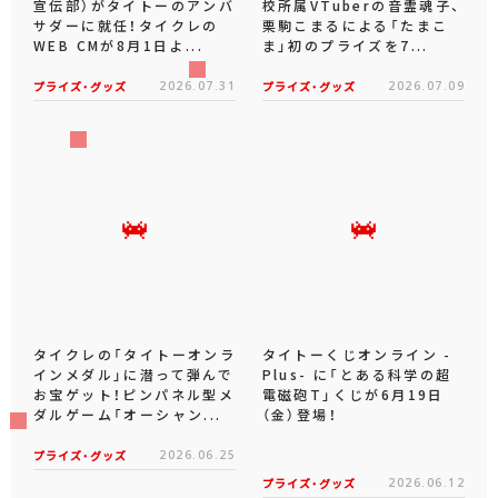
宣伝部）がタイトーのアンバ
校所属VTuberの音霊魂子、
サダーに就任！タイクレの
栗駒こまるによる「たまこ
WEB CMが8月1日よ...
ま」初のプライズを7...
プライズ・グッズ
2026.07.31
プライズ・グッズ
2026.07.09
タイクレの「タイトーオンラ
タイトーくじオンライン -
インメダル」に潜って弾んで
Plus- に「とある科学の超
お宝ゲット！ピンパネル型メ
電磁砲T」くじが6月19日
ダルゲーム「オーシャン...
（金）登場！
プライズ・グッズ
2026.06.25
プライズ・グッズ
2026.06.12