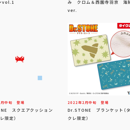
vol.1
み クロム＆西園寺羽京 海
ver.
5
月
中旬
登場
2022年
2
月
中旬
登場
TONE スクエアクッション
Dr.STONE ブランケット（
レ限定）
クレ限定）