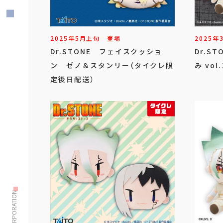
2025年
5
月
上旬
登場
2025年
Dr.STONE フェイスクッショ
Dr.S
ン ゼノ＆スタンリー（タイクレ限
み vo
定後日配送）