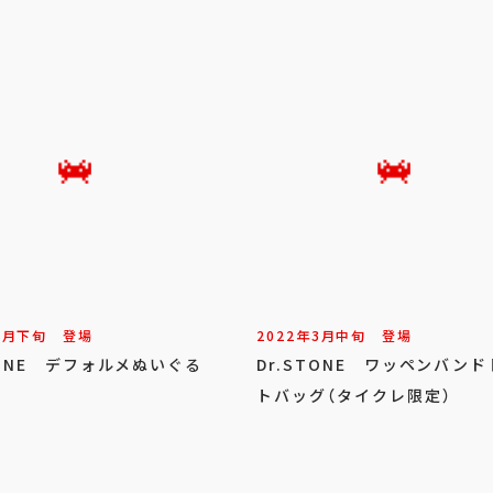
1
月
下旬
登場
2022年
3
月
中旬
登場
TONE デフォルメぬいぐる
Dr.STONE ワッペンバン
3
トバッグ（タイクレ限定）