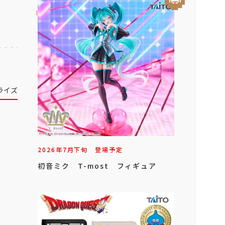
ライズ
2026年
7
月
下旬
登場予定
初音ミク T-most フィギュア