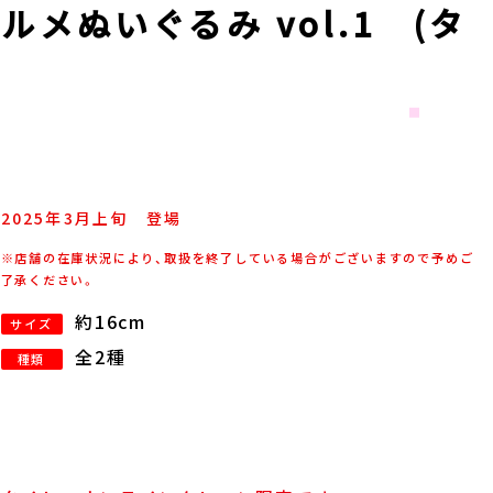
ォルメぬいぐるみ vol.1 (タ
2025年
3
月
上旬
登場
※店舗の在庫状況により、取扱を終了している場合がございますので予めご
了承ください。
約16cm
サイズ
全2種
種類