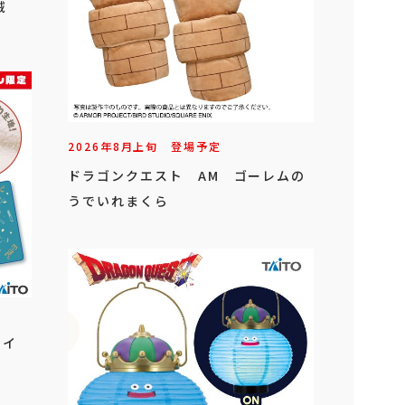
賊
2026年
8
月
上旬
登場予定
ドラゴンクエスト AM ゴーレムの
うでいれまくら
タイ