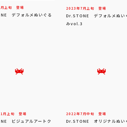
7
月
上旬
登場
2023年
7
月
上旬
登場
TONE デフォルメぬいぐる
Dr.STONE デフォルメぬい
1
みvol.3
11
月
上旬
登場
2022年
7
月
中旬
登場
TONE ビジュアルアートク
Dr.STONE オリジナルぬい