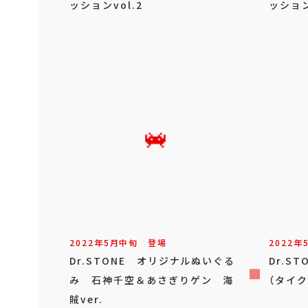
ッションvol.2
ッション
2022年
5
月
中旬
登場
2022年
Dr.STONE オリジナルぬいぐる
Dr.S
み 石神千空＆あさぎりゲン 海
（タイク
賊ver.