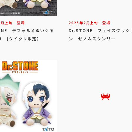
3
月
上旬
登場
2025年
2
月
上旬
登場
TONE デフォルメぬいぐる
Dr.STONE フェイスクッシ
l.1 (タイクレ限定）
ン ゼノ＆スタンリー