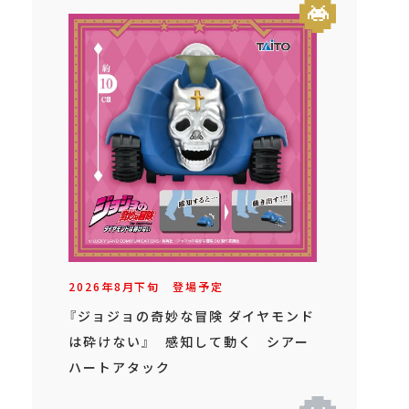
2026年
8
月
下旬
登場予定
『ジョジョの奇妙な冒険 ダイヤモンド
は砕けない』 感知して動く シアー
ハートアタック