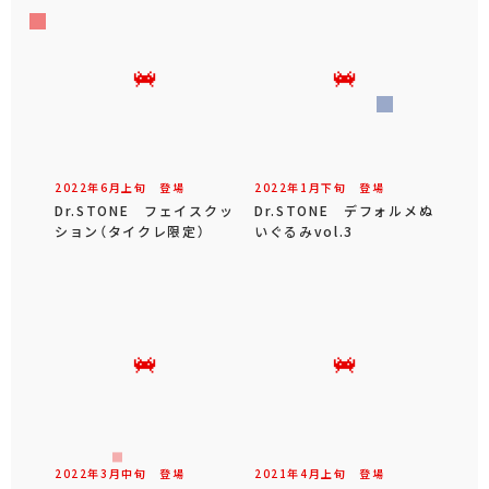
2022年
6
月
上旬
登場
2022年
1
月
下旬
登場
Dr.STONE フェイスクッ
Dr.STONE デフォルメぬ
ション（タイクレ限定）
いぐるみvol.3
2022年
3
月
中旬
登場
2021年
4
月
上旬
登場