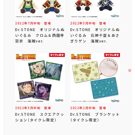
2022年
7
月
中旬
登場
2022年
5
月
中旬
登場
Dr.STONE オリジナルぬ
Dr.STONE オリジナルぬ
いぐるみ クロム＆西園寺
いぐるみ 石神千空＆あさ
羽京 海賊ver.
ぎりゲン 海賊ver.
2022年
5
月
中旬
登場
2022年
2
月
中旬
登場
Dr.STONE スクエアクッ
Dr.STONE ブランケット
ション（タイクレ限定）
（タイクレ限定）