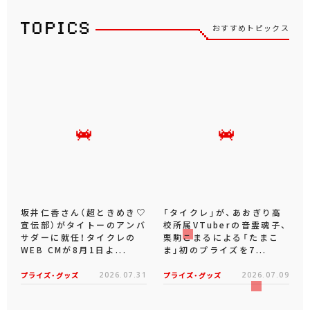
おすすめトピックス
坂井仁香さん（超ときめき♡
「タイクレ」が、あおぎり高
宣伝部）がタイトーのアンバ
校所属VTuberの音霊魂子、
サダーに就任！タイクレの
栗駒こまるによる「たまこ
WEB CMが8月1日よ...
ま」初のプライズを7...
プライズ・グッズ
2026.07.31
プライズ・グッズ
2026.07.09