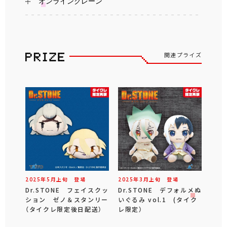
オンラインクレーン
関連プライズ
2025年
5
月
上旬
登場
2025年
3
月
上旬
登場
Dr.STONE フェイスクッ
Dr.STONE デフォルメぬ
ション ゼノ＆スタンリー
いぐるみ vol.1 (タイク
（タイクレ限定後日配送）
レ限定）