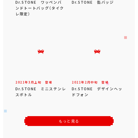
Dr.STONE ワッペンバ
Dr.STONE 缶バッジ
ンドトートバッグ（タイク
レ限定）
2021年
3
月
上旬
登場
2021年
2
月
中旬
登場
Dr.STONE ミニステンレ
Dr.STONE デザインヘッ
スボトル
ドフォン
もっと見る