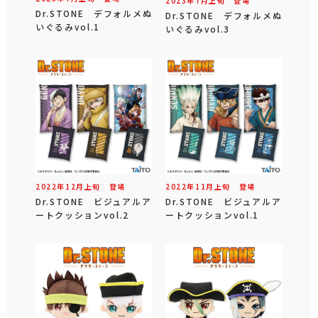
2023年
7
月
上旬
登場
Dr.STONE デフォルメぬ
Dr.STONE デフォルメぬ
いぐるみvol.1
いぐるみvol.3
2022年
12
月
上旬
登場
2022年
11
月
上旬
登場
Dr.STONE ビジュアルア
Dr.STONE ビジュアルア
ートクッションvol.2
ートクッションvol.1