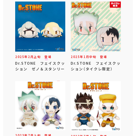
2025年
2
月
上旬
登場
2025年
1
月
中旬
登場
Dr.STONE フェイスクッ
Dr.STONE フェイスクッ
ション ゼノ＆スタンリー
ション（タイクレ限定）
2023年
7
月
上旬
登場