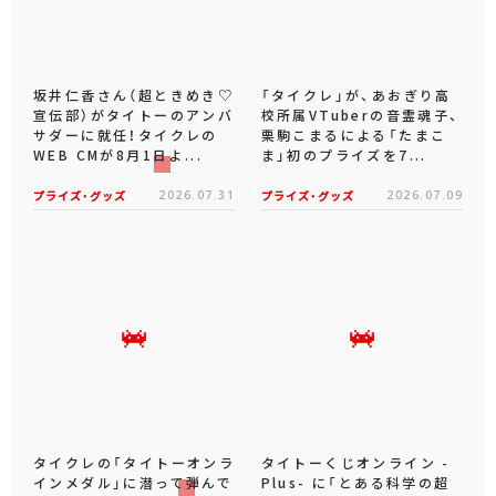
坂井仁香さん（超ときめき♡
「タイクレ」が、あおぎり高
宣伝部）がタイトーのアンバ
校所属VTuberの音霊魂子、
サダーに就任！タイクレの
栗駒こまるによる「たまこ
WEB CMが8月1日よ...
ま」初のプライズを7...
プライズ・グッズ
2026.07.31
プライズ・グッズ
2026.07.09
タイクレの「タイトーオンラ
タイトーくじオンライン -
インメダル」に潜って弾んで
Plus- に「とある科学の超