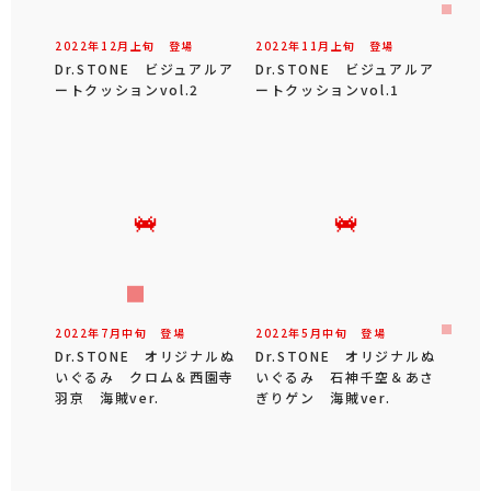
2022年
12
月
上旬
登場
2022年
11
月
上旬
登場
Dr.STONE ビジュアルア
Dr.STONE ビジュアルア
ートクッションvol.2
ートクッションvol.1
2022年
7
月
中旬
登場
2022年
5
月
中旬
登場
Dr.STONE オリジナルぬ
Dr.STONE オリジナルぬ
いぐるみ クロム＆西園寺
いぐるみ 石神千空＆あさ
羽京 海賊ver.
ぎりゲン 海賊ver.