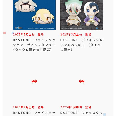
2025年
5
月
上旬
登場
2025年
3
月
上旬
登場
Dr.STONE フェイスクッ
Dr.STONE デフォルメぬ
ション ゼノ＆スタンリー
いぐるみ vol.1 (タイク
（タイクレ限定後日配送）
レ限定）
2025年
2
月
上旬
登場
2025年
1
月
中旬
登場
Dr.STONE フェイスクッ
Dr.STONE フェイスクッ