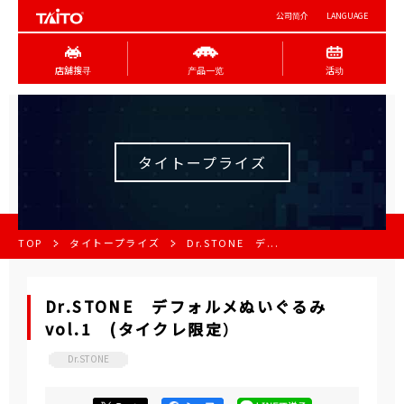
公司简介
LANGUAGE
店舖搜寻
产品一览
活动
タイトープライズ
TOP
タイトープライズ
Dr.STONE デ...
Dr.STONE デフォルメぬいぐるみ
vol.1 (タイクレ限定）
Dr.STONE