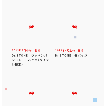
2022年
3
月
中旬
登場
2021年
4
月
上旬
登場
Dr.STONE ワッペンバ
Dr.STONE 缶バッジ
ンドトートバッグ（タイク
レ限定）