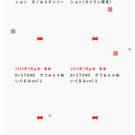
ション ゼノ＆スタンリー
ション（タイクレ限定）
2023年
7
月
上旬
登場
2023年
7
月
上旬
登場
Dr.STONE デフォルメぬ
Dr.STONE デフォルメぬ
いぐるみvol.1
いぐるみvol.3