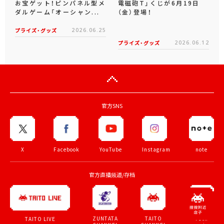
お宝ゲット！ピンパネル型メ
電磁砲T」くじが6月19日
ダルゲーム「オーシャン...
（金）登場！
プライズ・グッズ
2026.06.25
プライズ・グッズ
2026.06.12
官方SNS
X
Facebook
YouTube
Instagram
note
官方直播频道/存档
ZUNTATA
TAITO
70th
TAITO LIVE