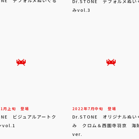
TONE デフォルメぬいぐる
Dr.STONE デフォルメぬい
1
みvol.3
11
月
上旬
登場
2022年
7
月
中旬
登場
TONE ビジュアルアートク
Dr.STONE オリジナルぬい
vol.1
み クロム＆西園寺羽京 海
ver.