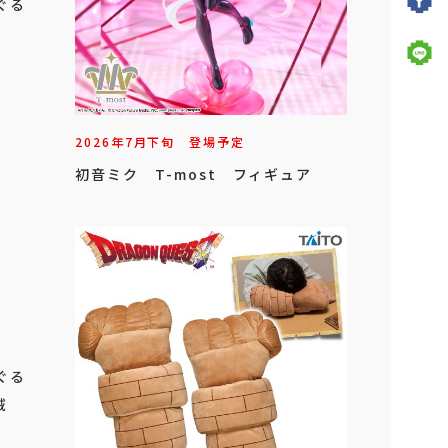
ぐる
2026年
7
月
下旬
登場予定
初音ミク T-most フィギュア
ぐる
賊