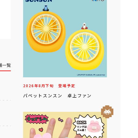
舗一覧
2026年
8
月
下旬
登場予定
パペットスンスン 卓上ファン