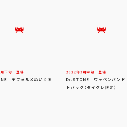
1
月
下旬
登場
2022年
3
月
中旬
登場
TONE デフォルメぬいぐる
Dr.STONE ワッペンバン
3
トバッグ（タイクレ限定）