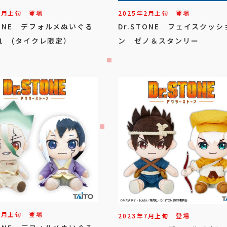
3
月
上旬
登場
2025年
2
月
上旬
登場
TONE デフォルメぬいぐる
Dr.STONE フェイスクッシ
l.1 (タイクレ限定）
ン ゼノ＆スタンリー
7
月
上旬
登場
2023年
7
月
上旬
登場