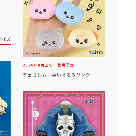
ライズ
2026年
8
月
上旬
登場予定
チェゴシム ぬいぐるみリング