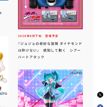
ョ
2026年
8
月
下旬
登場予定
『ジョジョの奇妙な冒険 ダイヤモンド
は砕けない』 感知して動く シアー
ハートアタック