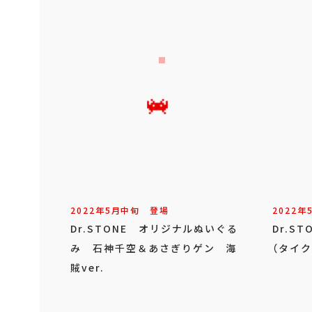
2022年
5
月
中旬
登場
2022年
Dr.STONE オリジナルぬいぐる
Dr.S
み 石神千空＆あさぎりゲン 海
（タイク
賊ver.