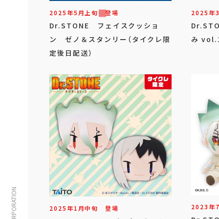
2025年
5
月
上旬
登場
2025年
Dr.STONE フェイスクッショ
Dr.S
ン ゼノ＆スタンリー（タイクレ限
み vo
定後日配送）
2023年
2025年
1
月
中旬
登場