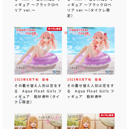
ィギュア ～ブラックロベ
ィギュア ～ブラックロベ
リア ver.～
リア ver.～（タイクレ限
定）
2025年
8
月
下旬
登場
2025年
8
月
下旬
登場
その着せ替え人形は恋をす
その着せ替え人形は恋をす
る Aqua Float Girls フ
る Aqua Float Girls フ
ィギュア 乾紗寿叶（タイ
ィギュア 乾紗寿叶
クレ限定）