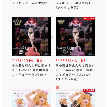
フィギュア～黒江雫ver.～
フィギュア～黒江雫ver.～
（タイクレ限定）
2025年
11
月
中旬
登場
2025年
11
月
中旬
登場
その着せ替え人形は恋をす
その着せ替え人形は恋をす
る T-most 喜多川海夢
る T-most 喜多川海夢
フィギュア～リズver.～
フィギュア～リズver.～
（タイクレ限定）