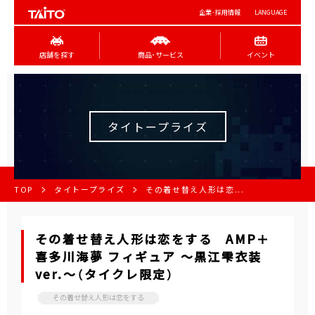
企業･採用情報
LANGUAGE
店舗を探す
商品･サービス
イベント
タイトープライズ
TOP
タイトープライズ
その着せ替え人形は恋...
その着せ替え人形は恋をする AMP＋
喜多川海夢 フィギュア ～黒江雫衣装
ver.～（タイクレ限定）
その着せ替え人形は恋をする