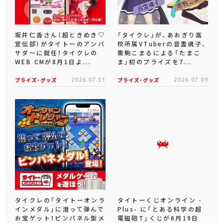
坂井仁香さん（超ときめき♡
「タイクレ」が、あおぎり高
宣伝部）がタイトーのアンバ
校所属VTuberの音霊魂子、
サダーに就任！タイクレの
栗駒こまるによる「たまこ
WEB CMが8月1日よ...
ま」初のプライズを7...
プライズ・グッズ
2026.07.31
プライズ・グッズ
2026.07.09
タイクレの「タイトーオンラ
タイトーくじオンライン -
インメダル」に潜って弾んで
Plus- に「とある科学の超
お宝ゲット！ピンパネル型メ
電磁砲T」くじが6月19日