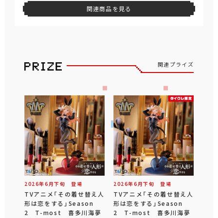
関連商品を見る
関連プライズ
2026年
6
月
下旬
登場
2026年
6
月
下旬
登場
TVアニメ「その着せ替え人
TVアニメ「その着せ替え人
形は恋をする」Season
形は恋をする」Season
2 T-most 喜多川海夢
2 T-most 喜多川海夢