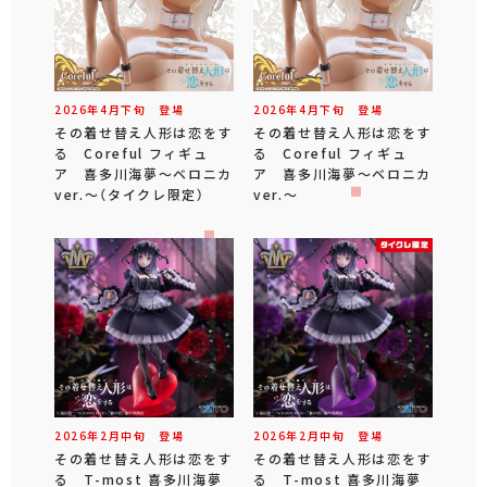
2026年
4
月
下旬
登場
2026年
4
月
下旬
登場
その着せ替え人形は恋をす
その着せ替え人形は恋をす
る Coreful フィギュ
る Coreful フィギュ
ア 喜多川海夢～ベロニカ
ア 喜多川海夢～ベロニカ
ver.～（タイクレ限定）
ver.～
2026年
2
月
中旬
登場
2026年
2
月
中旬
登場
その着せ替え人形は恋をす
その着せ替え人形は恋をす
る T-most 喜多川海夢
る T-most 喜多川海夢