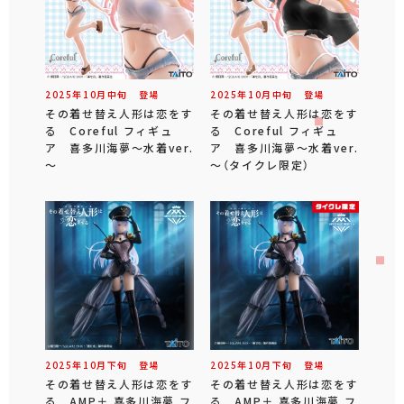
2025年
10
月
中旬
登場
2025年
10
月
中旬
登場
その着せ替え人形は恋をす
その着せ替え人形は恋をす
る Coreful フィギュ
る Coreful フィギュ
ア 喜多川海夢～水着ver.
ア 喜多川海夢～水着ver.
～
～（タイクレ限定）
2025年
10
月
下旬
登場
2025年
10
月
下旬
登場
その着せ替え人形は恋をす
その着せ替え人形は恋をす
る AMP＋ 喜多川海夢 フ
る AMP＋ 喜多川海夢 フ