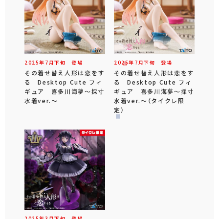
2025年
7
月
下旬
登場
2025年
7
月
下旬
登場
その着せ替え人形は恋をす
その着せ替え人形は恋をす
る Desktop Cute フィ
る Desktop Cute フィ
ギュア 喜多川海夢～採寸
ギュア 喜多川海夢～採寸
水着ver.～
水着ver.～（タイクレ限
定）
2025年
3
月
下旬
登場