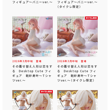
フィギュア～バニーver.～
フィギュア～バニーver.～
（タイクレ限定）
2026年
3
月
中旬
登場
2026年
3
月
中旬
登場
その着せ替え人形は恋をす
その着せ替え人形は恋をす
る Desktop Cute フィ
る Desktop Cute フィ
ギュア 乾紗寿叶～Tシャ
ギュア 乾紗寿叶～Tシャ
ツver.～
ツver.～（タイクレ限定）