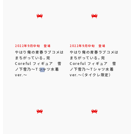
2022年
9
月
中旬
登場
2022年
9
月
中旬
登場
やはり俺の青春ラブコメは
やはり俺の青春ラブコメは
まちがっている。完
まちがっている。完
Coreful フィギュア 雪
Coreful フィギュア 雪
ノ下雪乃～Tシャツ水着
ノ下雪乃～Tシャツ水着
ver.～
ver.～（タイクレ限定）