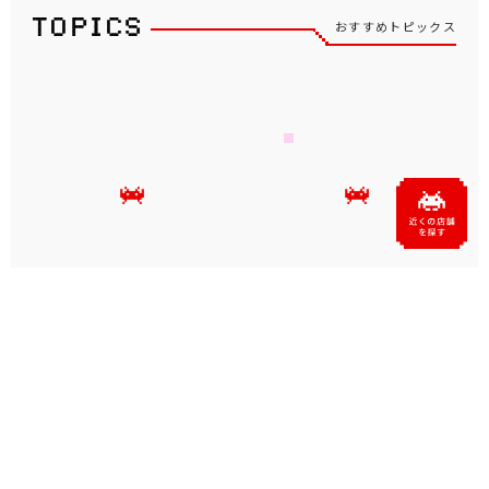
もっと見る
おすすめトピックス
坂井仁香さん（超ときめき♡
「タイクレ」が、あおぎり高