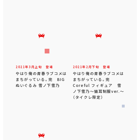
2021年
3
月
上旬
登場
2021年
2
月
下旬
登場
やはり俺の青春ラブコメは
やはり俺の青春ラブコメは
まちがっている。完 BIG
まちがっている。完
ぬいぐるみ 雪ノ下雪乃
Coreful フィギュア 雪
ノ下雪乃～猫耳制服ver.～
（タイクレ限定）