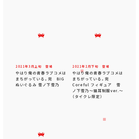
2021年
3
月
上旬
登場
2021年
2
月
下旬
登場
やはり俺の青春ラブコメは
やはり俺の青春ラブコメは
まちがっている。完 BIG
まちがっている。完
ぬいぐるみ 雪ノ下雪乃
Coreful フィギュア 雪
ノ下雪乃～猫耳制服ver.～
（タイクレ限定）