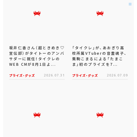
坂井仁香さん（超ときめき♡
「タイクレ」が、あおぎり高
宣伝部）がタイトーのアンバ
校所属VTuberの音霊魂子、
サダーに就任！タイクレの
栗駒こまるによる「たまこ
WEB CMが8月1日よ...
ま」初のプライズを7...
プライズ・グッズ
2026.07.31
プライズ・グッズ
2026.07.09