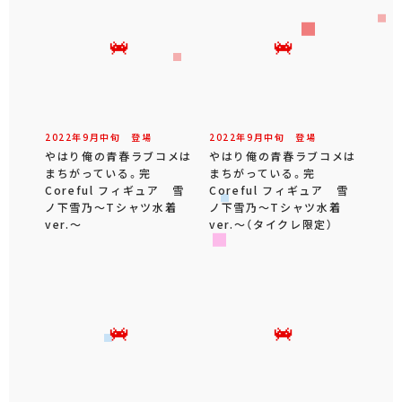
2022年
9
月
中旬
登場
2022年
9
月
中旬
登場
やはり俺の青春ラブコメは
やはり俺の青春ラブコメは
まちがっている。完
まちがっている。完
Coreful フィギュア 雪
Coreful フィギュア 雪
ノ下雪乃～Tシャツ水着
ノ下雪乃～Tシャツ水着
ver.～
ver.～（タイクレ限定）