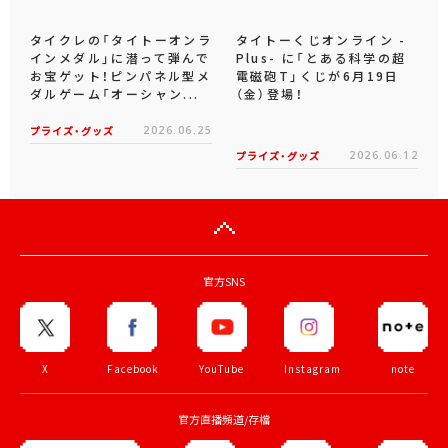
タイクレの「タイトーオンラ
タイトーくじオンライン -
インメダル」に潜って弾んで
Plus- に「とある科学の超
お宝ゲット！ピンパネル型メ
電磁砲T」くじが6月19日
ダルゲーム「オーシャン...
（金）登場！
プライズ・グッズ
2026.06.25
プライズ・グッズ
2026.06.12
官方SNS
X
Facebook
YouTube
Instagram
note
官方直播頻道/存檔