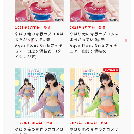
2023年
2
月
下旬
登場
2023年
2
月
下旬
登場
やはり俺の青春ラブコメは
やはり俺の青春ラブコメは
まちがっている。完
まちがっている。完
Aqua Float Girlsフィギ
Aqua Float Girlsフィギ
ュア 由比ヶ浜結衣 (タ
ュア 由比ヶ浜結衣
イクレ限定)
2022年
12
月
中旬
登場
2022年
12
月
中旬
登場
やはり俺の青春ラブコメは
やはり俺の青春ラブコメは