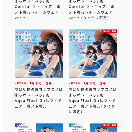
まちがっている。完
まちがっている。完
Coreful フィギュア 雪
Coreful フィギュア 雪
ノ下雪乃～ルームウェア
ノ下雪乃～ルームウェア
ver.～
ver.～（タイクレ限定）
2022年
11
月
下旬
登場
2022年
11
月
下旬
登場
やはり俺の青春ラブコメは
やはり俺の青春ラブコメは
まちがっている。完
まちがっている。完
Aqua Float Girlsフィギ
Aqua Float Girlsフィギ
ュア 雪ノ下雪乃
ュア 雪ノ下雪乃（タイク
レ限定）