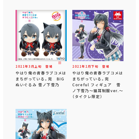
2021年
3
月
上旬
登場
2021年
2
月
下旬
登場
やはり俺の青春ラブコメは
やはり俺の青春ラブコメは
まちがっている。完 BIG
まちがっている。完
ぬいぐるみ 雪ノ下雪乃
Coreful フィギュア 雪
ノ下雪乃～猫耳制服ver.～
（タイクレ限定）