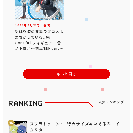
2021年
2
月
下旬
登場
やはり俺の青春ラブコメは
まちがっている。完
Coreful フィギュア 雪
ノ下雪乃～猫耳制服ver.～
もっと見る
人気ランキング
スプラトゥーン3 特大サイズぬいぐるみ イ
カ＆タコ