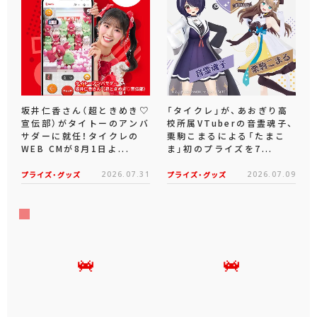
坂井仁香さん（超ときめき♡
「タイクレ」が、あおぎり高
宣伝部）がタイトーのアンバ
校所属VTuberの音霊魂子、
サダーに就任！タイクレの
栗駒こまるによる「たまこ
WEB CMが8月1日よ...
ま」初のプライズを7...
プライズ・グッズ
2026.07.31
プライズ・グッズ
2026.07.09