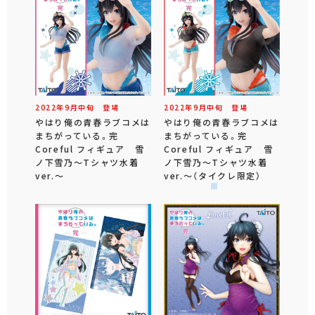
2022年
9
月
中旬
登場
2022年
9
月
中旬
登場
やはり俺の青春ラブコメは
やはり俺の青春ラブコメは
まちがっている。完
まちがっている。完
Coreful フィギュア 雪
Coreful フィギュア 雪
ノ下雪乃～Tシャツ水着
ノ下雪乃～Tシャツ水着
ver.～
ver.～（タイクレ限定）