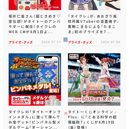
坂井仁香さん（超ときめき♡
「タイクレ」が、あおぎり高
宣伝部）がタイトーのアンバ
校所属VTuberの音霊魂子、
サダーに就任！タイクレの
栗駒こまるによる「たまこ
WEB CMが8月1日よ...
ま」初のプライズを7...
プライズ・グッズ
2026.07.31
プライズ・グッズ
2026.07.09
タイクレの「タイトーオンラ
タイトーくじオンライン -
インメダル」に潜って弾んで
Plus- に「とある科学の超
お宝ゲット！ピンパネル型メ
電磁砲T」くじが6月19日
ダルゲーム「オーシャン...
（金）登場！