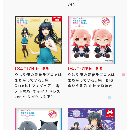
ver.~
2021年
6
月
中旬
登場
2021年
4
月
下旬
登場
やはり俺の青春ラブコメは
やはり俺の青春ラブコメは
まちがっている。完
まちがっている。完 BIG
Coreful フィギュア 雪
ぬいぐるみ 由比ヶ浜結衣
ノ下雪乃~チャイナドレス
ver.~（タイクレ限定）