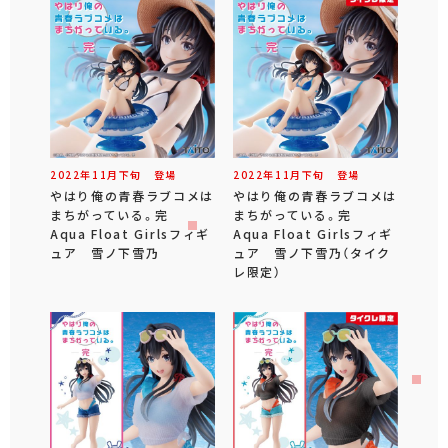
2022年
11
月
下旬
登場
2022年
11
月
下旬
登場
やはり俺の青春ラブコメは
やはり俺の青春ラブコメは
まちがっている。完
まちがっている。完
Aqua Float Girlsフィギ
Aqua Float Girlsフィギ
ュア 雪ノ下雪乃
ュア 雪ノ下雪乃（タイク
レ限定）