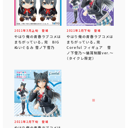
2021年
3
月
上旬
登場
2021年
2
月
下旬
登場
やはり俺の青春ラブコメは
やはり俺の青春ラブコメは
まちがっている。完 BIG
まちがっている。完
ぬいぐるみ 雪ノ下雪乃
Coreful フィギュア 雪
ノ下雪乃～猫耳制服ver.～
（タイクレ限定）
2021年
2
月
下旬
登場
やはり俺の青春ラブコメは