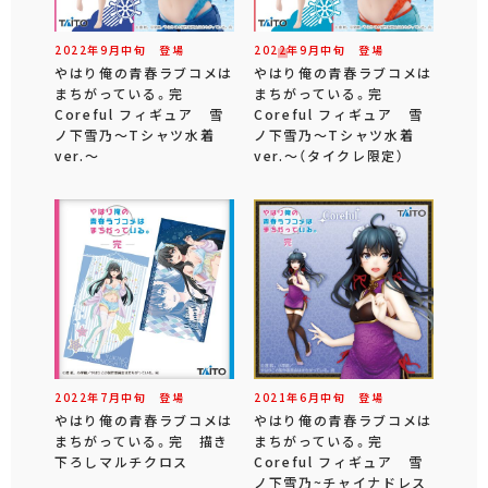
2022年
9
月
中旬
登場
2022年
9
月
中旬
登場
やはり俺の青春ラブコメは
やはり俺の青春ラブコメは
まちがっている。完
まちがっている。完
Coreful フィギュア 雪
Coreful フィギュア 雪
ノ下雪乃～Tシャツ水着
ノ下雪乃～Tシャツ水着
ver.～
ver.～（タイクレ限定）
2022年
7
月
中旬
登場
2021年
6
月
中旬
登場
やはり俺の青春ラブコメは
やはり俺の青春ラブコメは
まちがっている。完 描き
まちがっている。完
下ろしマルチクロス
Coreful フィギュア 雪
ノ下雪乃~チャイナドレス