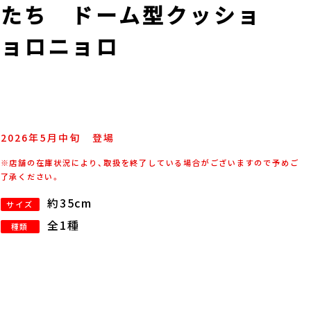
またち ドーム型クッショ
ニョロニョロ
2026年
5
月
中旬
登場
※店舗の在庫状況により、取扱を終了している場合がございますので予めご
了承ください。
約35cm
サイズ
全1種
種類