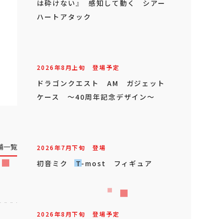
は砕けない』 感知して動く シアー
ハートアタック
2026年
8
月
上旬
登場予定
ドラゴンクエスト AM ガジェット
ケース ～40周年記念デザイン～
舗一覧
2026年
7
月
下旬
登場
初音ミク T-most フィギュア
2026年
8
月
下旬
登場予定