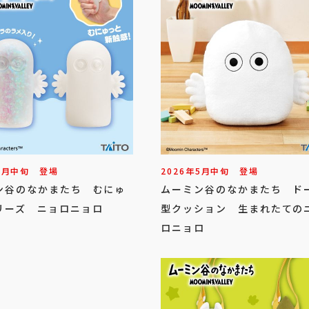
6
月
中旬
登場
2026年
5
月
中旬
登場
ン谷のなかまたち むにゅ
ムーミン谷のなかまたち ド
リーズ ニョロニョロ
型クッション 生まれたての
ロニョロ