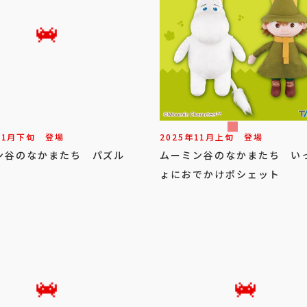
11
月
下旬
登場
2025年
11
月
上旬
登場
ン谷のなかまたち パズル
ムーミン谷のなかまたち い
ょにおでかけポシェット