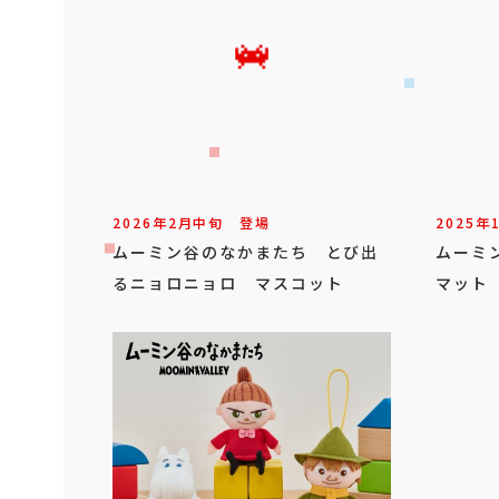
2026年
2
月
中旬
登場
2025年
ムーミン谷のなかまたち とび出
ムーミ
るニョロニョロ マスコット
マット