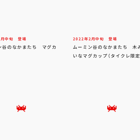
1
月
中旬
登場
2022年
2
月
中旬
登場
ン谷のなかまたち マグカ
ムーミン谷のなかまたち 木
いなマグカップ（タイクレ限定