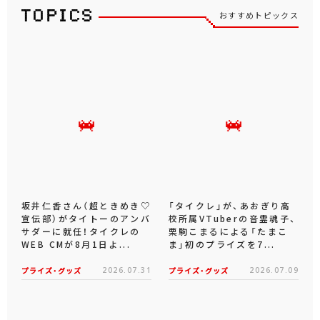
おすすめトピックス
坂井仁香さん（超ときめき♡
「タイクレ」が、あおぎり高
宣伝部）がタイトーのアンバ
校所属VTuberの音霊魂子、
サダーに就任！タイクレの
栗駒こまるによる「たまこ
WEB CMが8月1日よ...
ま」初のプライズを7...
プライズ・グッズ
2026.07.31
プライズ・グッズ
2026.07.09