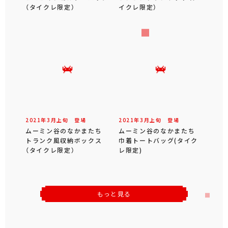
（タイクレ限定）
イクレ限定）
2021年
3
月
上旬
登場
2021年
3
月
上旬
登場
ムーミン谷のなかまたち
ムーミン谷のなかまたち
トランク風収納ボックス
巾着トートバッグ(タイク
（タイクレ限定）
レ限定)
もっと見る