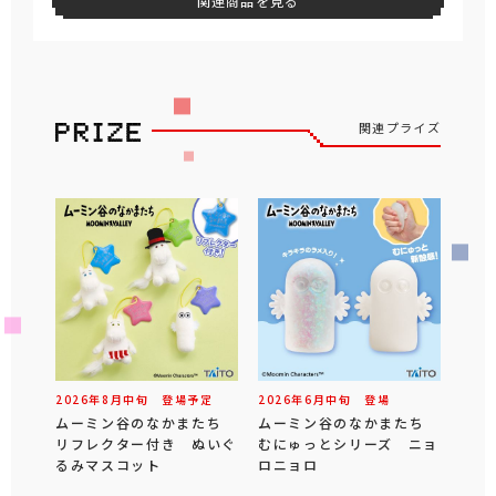
関連商品を見る
関連プライズ
2026年
8
月
中旬
登場予定
2026年
6
月
中旬
登場
ムーミン谷のなかまたち
ムーミン谷のなかまたち
リフレクター付き ぬいぐ
むにゅっとシリーズ ニョ
るみマスコット
ロニョロ