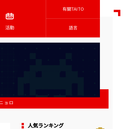
有關TAITO
活動
語言
ニョロ
人気ランキング