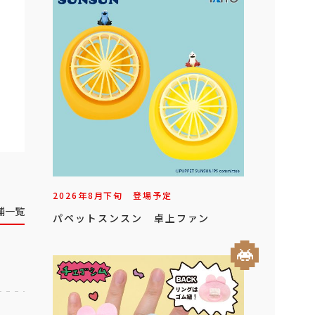
2026年
8
月
下旬
登場予定
舗一覧
パペットスンスン 卓上ファン