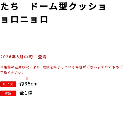
またち ドーム型クッショ
ニョロニョロ
2026年
5
月
中旬
登場
※店舗の在庫状況により、取扱を終了している場合がございますので予めご
了承ください。
約35cm
サイズ
全1種
種類