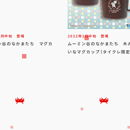
1
月
中旬
登場
2022年
2
月
中旬
登場
ン谷のなかまたち マグカ
ムーミン谷のなかまたち 木
いなマグカップ（タイクレ限定