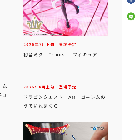
2026年
7
月
下旬
登場予定
初音ミク T-most フィギュア
ーム
2026年
8
月
上旬
登場予定
ニョ
ドラゴンクエスト AM ゴーレムの
うでいれまくら