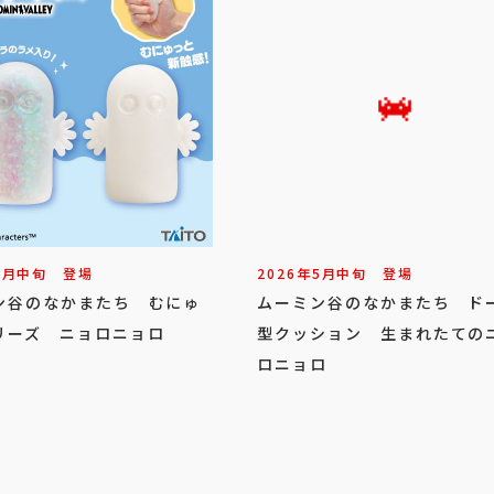
6
月
中旬
登場
2026年
5
月
中旬
登場
ン谷のなかまたち むにゅ
ムーミン谷のなかまたち ド
リーズ ニョロニョロ
型クッション 生まれたての
ロニョロ