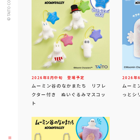
© TAITO CORPORATION
2026年
8
月
中旬
登場予定
2026年
ムーミン谷のなかまたち リフレ
ムーミ
クター付き ぬいぐるみマスコッ
っとシ
ト