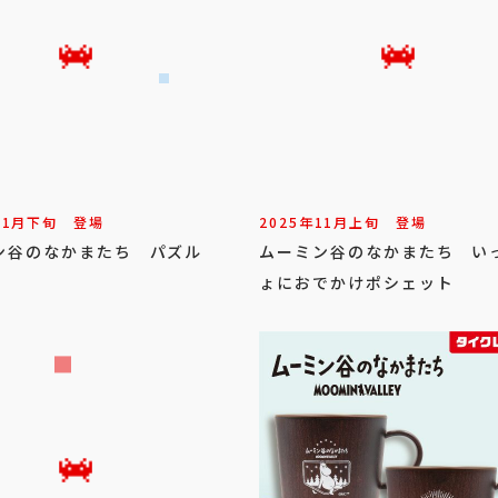
11
月
下旬
登場
2025年
11
月
上旬
登場
ン谷のなかまたち パズル
ムーミン谷のなかまたち い
ょにおでかけポシェット