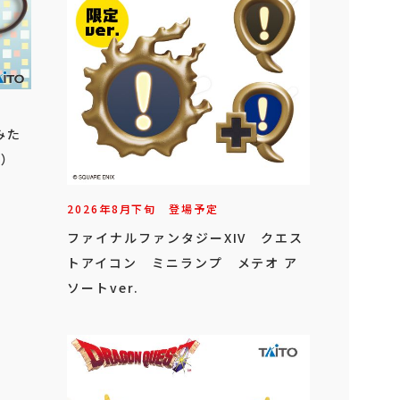
みた
）
2026年
8
月
下旬
登場予定
ファイナルファンタジーXIV クエス
トアイコン ミニランプ メテオ ア
ソートver.