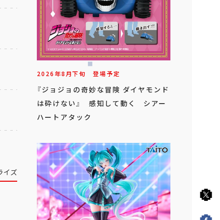
2026年
8
月
下旬
登場予定
『ジョジョの奇妙な冒険 ダイヤモンド
は砕けない』 感知して動く シアー
ハートアタック
ライズ