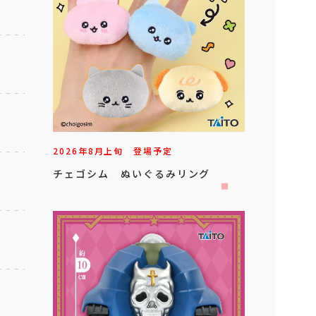
2026年
8
月
上旬
登場予定
チェゴシム ぬいぐるみリング