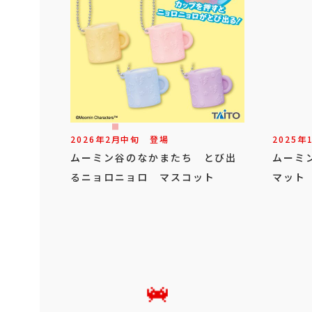
2026年
2
月
中旬
登場
2025年
ムーミン谷のなかまたち とび出
ムーミ
るニョロニョロ マスコット
マット