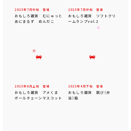
2025年
7
月
中旬
登場
2025年
7
月
中旬
登場
おもしろ雑貨 むにゅっと
おもしろ雑貨 ソフトクリ
あにまるず めんだこ
ームランプvol.2
2025年
6
月
上旬
登場
2025年
4
月
下旬
登場
おもしろ雑貨 アメくま
おもしろ雑貨 跳び（弁
ボールチェーンマスコット
当）箱