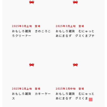
2025年
3
月
上旬
登場
2025年
3
月
上旬
登場
おもしろ雑貨 きのころこ
おもしろ雑貨 むにゅっと
ろクリーナー
あにまるず グミくまプチ
2025年
2
月
上旬
登場
2025年
1
月
中旬
登場
おもしろ雑貨 カキーケー
おもしろ雑貨 むにゅっと
ス
あにまるず グミくま