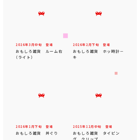
2026年
3
月
中旬
登場
2026年
2
月
下旬
登場
おもしろ雑貨 ルーム右
おもしろ雑貨 ホッ時計－
（ライト）
キ
2026年
1
月
下旬
登場
2025年
12
月
中旬
登場
おもしろ雑貨 丼ぐり
おもしろ雑貨 タイピン
グ クリップ