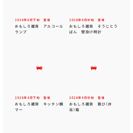
2026年
6
月
下旬
登場
2026年
6
月
中旬
登場
おもしろ雑貨 アルコール
おもしろ雑貨 そうじとう
ランプ
ばん 壁掛け時計
2026年
4
月
下旬
登場
2026年
4
月
中旬
登場
おもしろ雑貨 キッチン鯛
おもしろ雑貨 跳び（弁
マー
当）箱