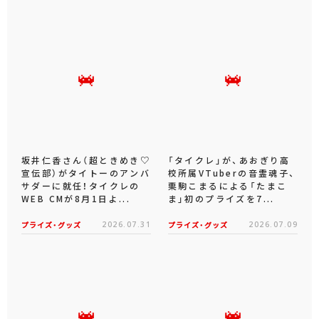
坂井仁香さん（超ときめき♡
「タイクレ」が、あおぎり高
宣伝部）がタイトーのアンバ
校所属VTuberの音霊魂子、
サダーに就任！タイクレの
栗駒こまるによる「たまこ
WEB CMが8月1日よ...
ま」初のプライズを7...
プライズ・グッズ
2026.07.31
プライズ・グッズ
2026.07.09