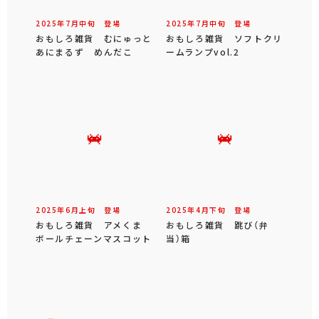
2025年
7
月
中旬
登場
2025年
7
月
中旬
登場
おもしろ雑貨 むにゅっと
おもしろ雑貨 ソフトクリ
あにまるず めんだこ
ームランプvol.2
2025年
6
月
上旬
登場
2025年
4
月
下旬
登場
おもしろ雑貨 アメくま
おもしろ雑貨 跳び（弁
ボールチェーンマスコット
当）箱