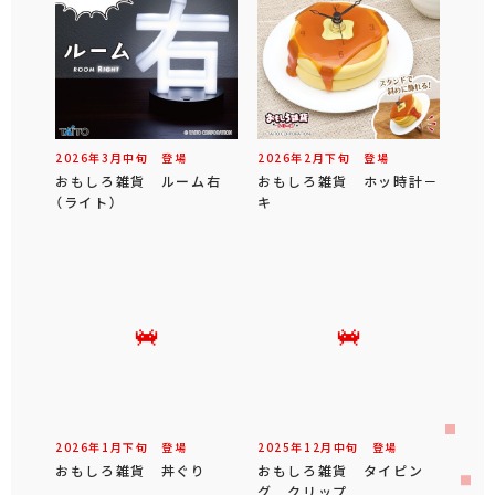
2026年
3
月
中旬
登場
2026年
2
月
下旬
登場
おもしろ雑貨 ルーム右
おもしろ雑貨 ホッ時計－
（ライト）
キ
2026年
1
月
下旬
登場
2025年
12
月
中旬
登場
おもしろ雑貨 丼ぐり
おもしろ雑貨 タイピン
グ クリップ