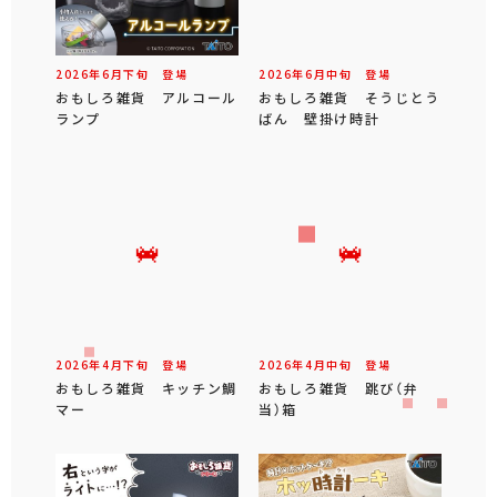
2026年
6
月
下旬
登場
2026年
6
月
中旬
登場
おもしろ雑貨 アルコール
おもしろ雑貨 そうじとう
ランプ
ばん 壁掛け時計
2026年
4
月
下旬
登場
2026年
4
月
中旬
登場
おもしろ雑貨 キッチン鯛
おもしろ雑貨 跳び（弁
マー
当）箱