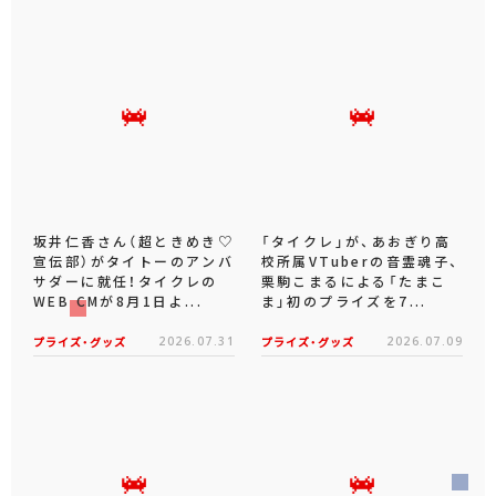
坂井仁香さん（超ときめき♡
「タイクレ」が、あおぎり高
宣伝部）がタイトーのアンバ
校所属VTuberの音霊魂子、
サダーに就任！タイクレの
栗駒こまるによる「たまこ
WEB CMが8月1日よ...
ま」初のプライズを7...
プライズ・グッズ
2026.07.31
プライズ・グッズ
2026.07.09