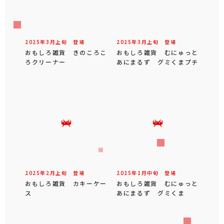
2025年
3
月
上旬
登場
2025年
3
月
上旬
登場
おもしろ雑貨 きのころこ
おもしろ雑貨 むにゅっと
ろクリーナー
あにまるず グミくまプチ
2025年
2
月
上旬
登場
2025年
1
月
中旬
登場
おもしろ雑貨 カキーケー
おもしろ雑貨 むにゅっと
ス
あにまるず グミくま