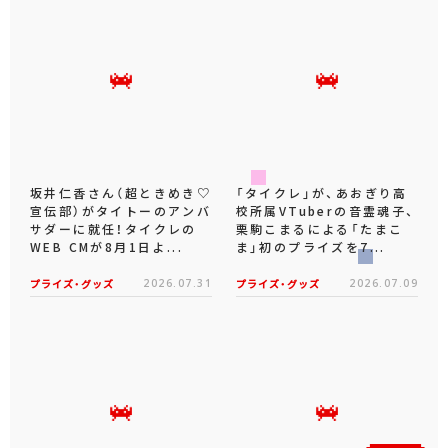
坂井仁香さん（超ときめき♡
「タイクレ」が、あおぎり高
宣伝部）がタイトーのアンバ
校所属VTuberの音霊魂子、
サダーに就任！タイクレの
栗駒こまるによる「たまこ
WEB CMが8月1日よ...
ま」初のプライズを7...
プライズ・グッズ
2026.07.31
プライズ・グッズ
2026.07.09