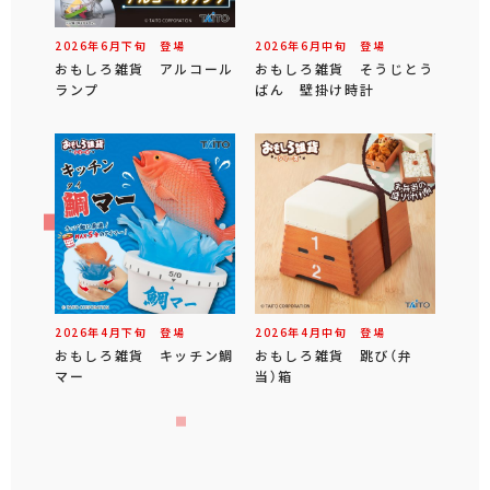
2026年
6
月
下旬
登場
2026年
6
月
中旬
登場
おもしろ雑貨 アルコール
おもしろ雑貨 そうじとう
ランプ
ばん 壁掛け時計
2026年
4
月
下旬
登場
2026年
4
月
中旬
登場
おもしろ雑貨 キッチン鯛
おもしろ雑貨 跳び（弁
マー
当）箱