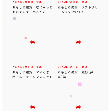
2025年
7
月
中旬
登場
2025年
7
月
中旬
登場
おもしろ雑貨 むにゅっと
おもしろ雑貨 ソフトクリ
あにまるず めんだこ
ームランプvol.2
2025年
6
月
上旬
登場
2025年
4
月
下旬
登場
おもしろ雑貨 アメくま
おもしろ雑貨 跳び（弁
ボールチェーンマスコット
当）箱