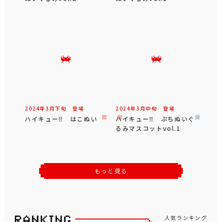
2024年
3
月
下旬
登場
2024年
3
月
中旬
登場
ハイキュー‼ はこぬい
ハイキュー‼ ぷちぬいぐ
るみマスコットvol.1
もっと見る
人気ランキング