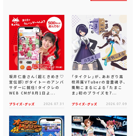
坂井仁香さん（超ときめき♡
「タイクレ」が、あおぎり高
宣伝部）がタイトーのアンバ
校所属VTuberの音霊魂子、
サダーに就任！タイクレの
栗駒こまるによる「たまこ
WEB CMが8月1日よ...
ま」初のプライズを7...
プライズ・グッズ
2026.07.31
プライズ・グッズ
2026.07.09