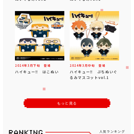
2024年
3
月
下旬
登場
2024年
3
月
中旬
登場
ハイキュー‼ はこぬい
ハイキュー‼ ぷちぬいぐ
るみマスコットvol.1
もっと見る
人気ランキング