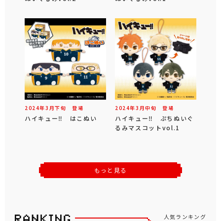
2024年
3
月
下旬
登場
2024年
3
月
中旬
登場
ハイキュー‼ はこぬい
ハイキュー‼ ぷちぬいぐ
るみマスコットvol.1
もっと見る
人気ランキング