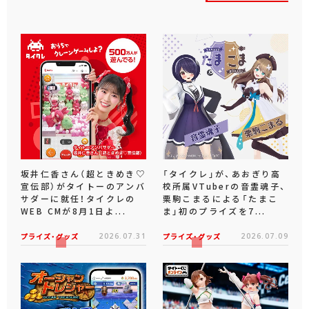
坂井仁香さん（超ときめき♡
「タイクレ」が、あおぎり高
宣伝部）がタイトーのアンバ
校所属VTuberの音霊魂子、
サダーに就任！タイクレの
栗駒こまるによる「たまこ
WEB CMが8月1日よ...
ま」初のプライズを7...
プライズ・グッズ
2026.07.31
プライズ・グッズ
2026.07.09