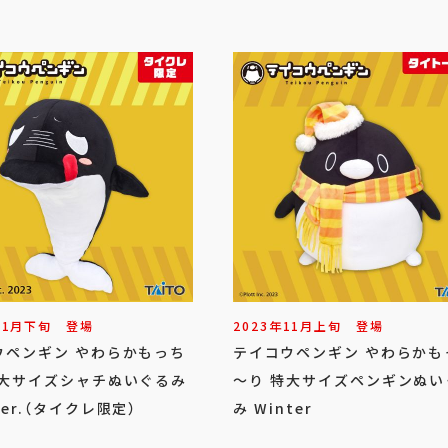
11
月
下旬
登場
2023年
11
月
上旬
登場
ウペンギン やわらかもっち
テイコウペンギン やわらかも
特大サイズシャチぬいぐるみ
～り 特大サイズペンギンぬい
er.（タイクレ限定）
み Winter