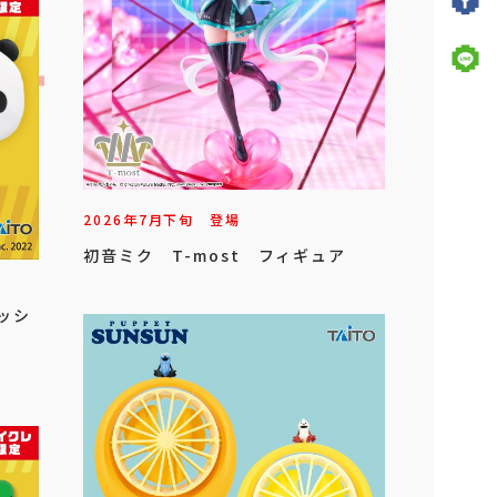
2026年
7
月
下旬
登場
初音ミク T-most フィギュア
ッシ