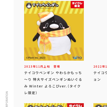
2023年
11
月
上旬
登場
2022年
テイコウペンギン やわらかもっち
テイコ
～り 特大サイズペンギンぬいぐる
ョン
み Winter よろこびver.（タイク
レ限定）