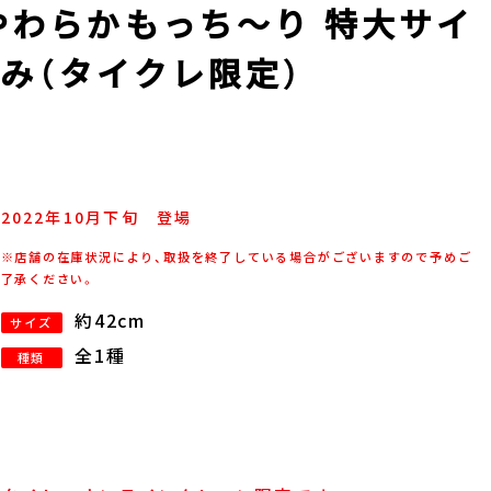
やわらかもっち～り 特大サイ
み（タイクレ限定）
2022年
10
月
下旬
登場
※店舗の在庫状況により、取扱を終了している場合がございますので予めご
了承ください。
約42cm
サイズ
全1種
種類