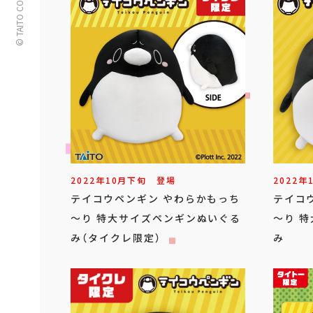
© TAITO CORPORATION
2022年
10
月
下旬
登場
2022年
テイコウペンギン やわらかもっち
テイコ
～り 特大サイズペンギンぬいぐる
～り 
み（タイクレ限定）
み