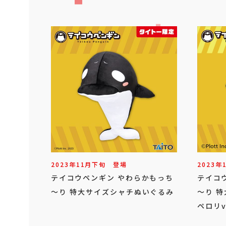
2023年
11
月
下旬
登場
2023年
テイコウペンギン やわらかもっち
テイコ
～り 特大サイズシャチぬいぐるみ
～り 
ペロリv