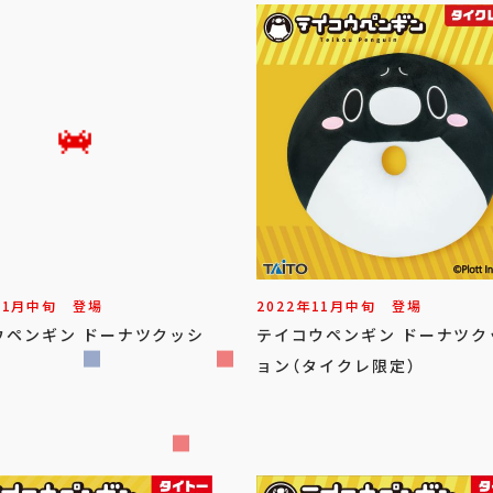
11
月
中旬
登場
2022年
11
月
中旬
登場
ウペンギン ドーナツクッシ
テイコウペンギン ドーナツク
ョン（タイクレ限定）