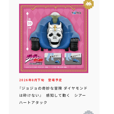
2026年
8
月
下旬
登場予定
『ジョジョの奇妙な冒険 ダイヤモンド
は砕けない』 感知して動く シアー
ハートアタック