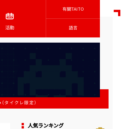
有關TAITO
活動
語言
（タイクレ限定）
人気ランキング