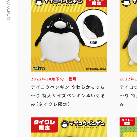
© TAITO CORPORATION
2022年
10
月
下旬
登場
2022年
テイコウペンギン やわらかもっち
テイコ
～り 特大サイズペンギンぬいぐる
～り 
み（タイクレ限定）
み