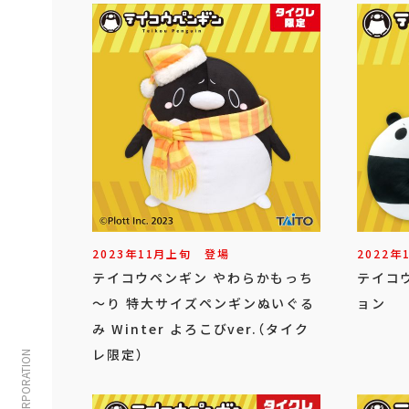
2023年
11
月
上旬
登場
2022年
テイコウペンギン やわらかもっち
テイコ
～り 特大サイズペンギンぬいぐる
ョン
み Winter よろこびver.（タイク
レ限定）