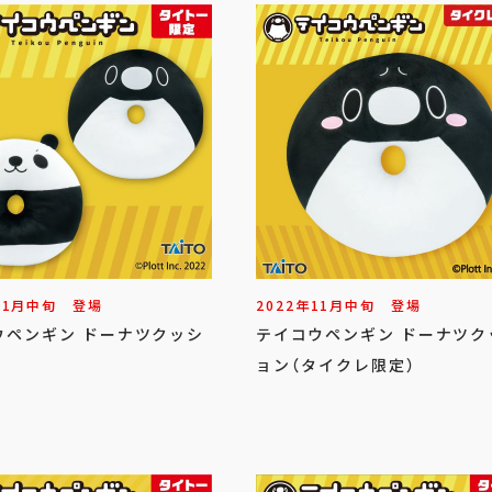
11
月
中旬
登場
2022年
11
月
中旬
登場
ウペンギン ドーナツクッシ
テイコウペンギン ドーナツク
ョン（タイクレ限定）