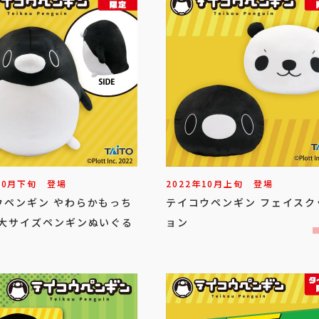
10
月
下旬
登場
2022年
10
月
上旬
登場
ウペンギン やわらかもっち
テイコウペンギン フェイスク
特大サイズペンギンぬいぐる
ョン