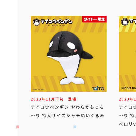
2023年
11
月
下旬
登場
2023年
テイコウペンギン やわらかもっち
テイコ
～り 特大サイズシャチぬいぐるみ
～り 
ペロリv