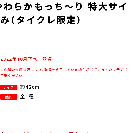
やわらかもっち～り 特大サイ
み（タイクレ限定）
2022年
10
月
下旬
登場
※店舗の在庫状況により、取扱を終了している場合がございますので予めご
了承ください。
約42cm
サイズ
全1種
種類