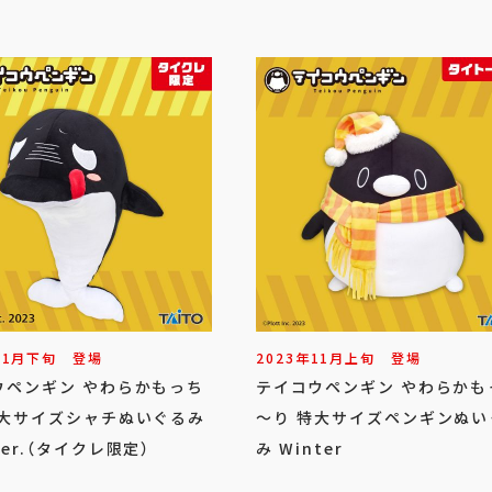
11
月
下旬
登場
2023年
11
月
上旬
登場
ウペンギン やわらかもっち
テイコウペンギン やわらかも
特大サイズシャチぬいぐるみ
～り 特大サイズペンギンぬい
er.（タイクレ限定）
み Winter