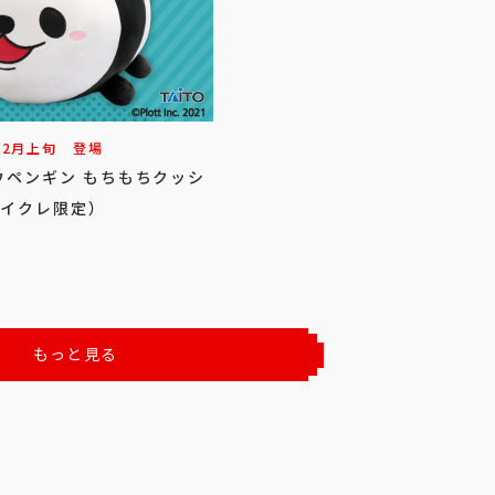
12
月
上旬
登場
ウペンギン もちもちクッシ
タイクレ限定）
もっと見る