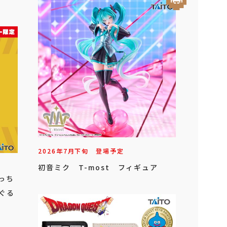
2026年
7
月
下旬
登場予定
初音ミク T-most フィギュア
っち
ぐる