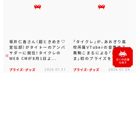
おすすめトピックス
坂井仁香さん（超ときめき♡
「タイクレ」が、あおぎり高
宣伝部）がタイトーのアンバ
校所属VTuberの音霊魂子、
サダーに就任！タイクレの
栗駒こまるによる「たまこ
WEB CMが8月1日よ...
ま」初のプライズを7...
プライズ・グッズ
2026.07.31
プライズ・グッズ
2026.07.09