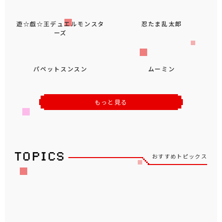
ドラゴンクエスト
ファイナルファンタジーXIV
デス・ストランディング２ オ
ンザビーチ
遊☆戯☆王デュエルモンスタ
忍たま乱太郎
ーズ
パペットスンスン
ムーミン
もっと見る