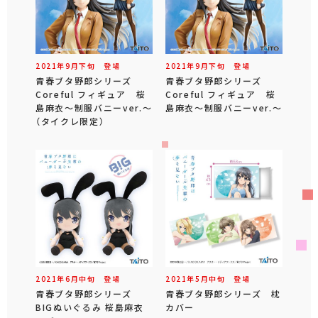
2021年
9
月
下旬
登場
2021年
9
月
下旬
登場
青春ブタ野郎シリーズ
青春ブタ野郎シリーズ
Coreful フィギュア 桜
Coreful フィギュア 桜
島麻衣～制服バニーver.～
島麻衣～制服バニーver.～
（タイクレ限定）
2021年
6
月
中旬
登場
2021年
5
月
中旬
登場
青春ブタ野郎シリーズ
青春ブタ野郎シリーズ 枕
BIGぬいぐるみ 桜島麻衣
カバー