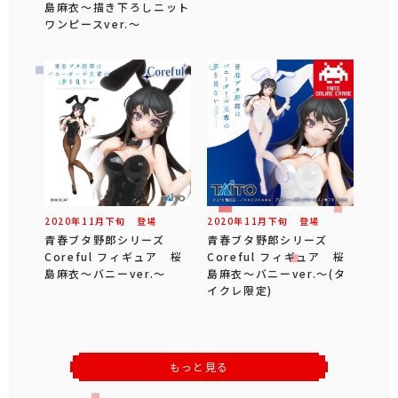
島麻衣～描き下ろしニット
ワンピースver.～
2020年
11
月
下旬
登場
2020年
11
月
下旬
登場
青春ブタ野郎シリーズ
青春ブタ野郎シリーズ
Coreful フィギュア 桜
Coreful フィギュア 桜
島麻衣～バニーver.～
島麻衣～バニーver.～(タ
イクレ限定)
もっと見る