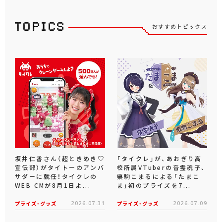
おすすめトピックス
坂井仁香さん（超ときめき♡
「タイクレ」が、あおぎり高
宣伝部）がタイトーのアンバ
校所属VTuberの音霊魂子、
サダーに就任！タイクレの
栗駒こまるによる「たまこ
WEB CMが8月1日よ...
ま」初のプライズを7...
プライズ・グッズ
2026.07.31
プライズ・グッズ
2026.07.09