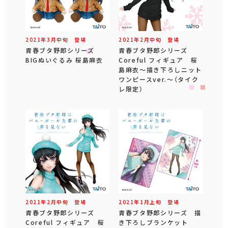
2021年
3
月
中旬
登場
2021年
2
月
中旬
登場
青春ブタ野郎シリーズ
青春ブタ野郎シリーズ
BIGぬいぐるみ 桜島麻衣
Coreful フィギュア 桜
島麻衣～描き下ろしニット
ワンピースver.～（タイク
レ限定）
2021年
2
月
中旬
登場
2021年
1
月
上旬
登場
青春ブタ野郎シリーズ
青春ブタ野郎シリーズ 描
Coreful フィギュア 桜
き下ろしブランケット