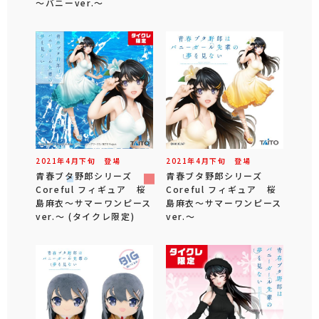
～バニーver.～
2021年
4
月
下旬
登場
2021年
4
月
下旬
登場
青春ブタ野郎シリーズ
青春ブタ野郎シリーズ
Coreful フィギュア 桜
Coreful フィギュア 桜
島麻衣～サマーワンピース
島麻衣～サマーワンピース
ver.～ (タイクレ限定)
ver.～