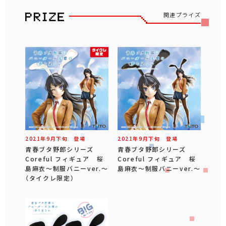
関連プライズ
2021年
9
月
下旬
登場
2021年
9
月
下旬
登場
青春ブタ野郎シリーズ
青春ブタ野郎シリーズ
Coreful フィギュア 桜
Coreful フィギュア 桜
島麻衣～制服バニーver.～
島麻衣～制服バニーver.～
（タイクレ限定）