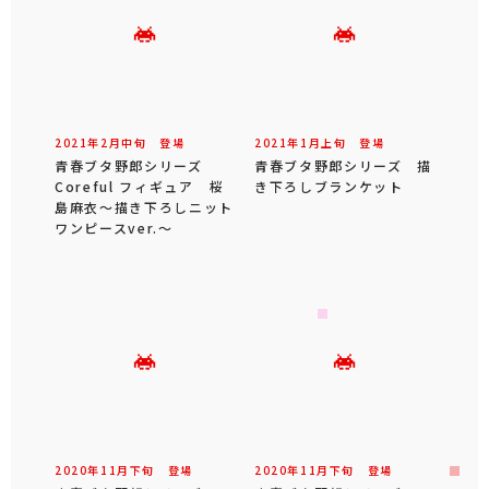
2021年
2
月
中旬
登場
2021年
1
月
上旬
登場
青春ブタ野郎シリーズ
青春ブタ野郎シリーズ 描
Coreful フィギュア 桜
き下ろしブランケット
島麻衣～描き下ろしニット
ワンピースver.～
2020年
11
月
下旬
登場
2020年
11
月
下旬
登場