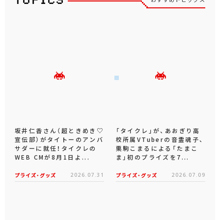
坂井仁香さん（超ときめき♡
「タイクレ」が、あおぎり高
宣伝部）がタイトーのアンバ
校所属VTuberの音霊魂子、
サダーに就任！タイクレの
栗駒こまるによる「たまこ
WEB CMが8月1日よ...
ま」初のプライズを7...
プライズ・グッズ
2026.07.31
プライズ・グッズ
2026.07.09