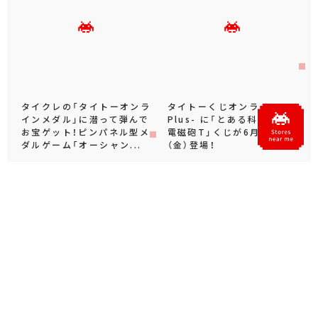
タイクレの「タイトーオンラ
タイトーくじオンライン -
インメダル」に潜って弾んで
Plus- に「とある科学の超
お宝ゲット！ピンパネル型メ
電磁砲T」くじが6月19日
ダルゲーム「オーシャン...
（金）登場！
プライズ・グッズ
2026.06.25
プライズ・グッズ
2026.06.12
Official SNS