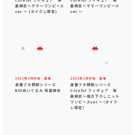
島麻衣～サマーワンピース
島麻衣～サマーワンピース
ver.～ (タイクレ限定)
ver.～
2021年
3
月
中旬
登場
2021年
2
月
中旬
登場
青春ブタ野郎シリーズ
青春ブタ野郎シリーズ
BIGぬいぐるみ 桜島麻衣
Coreful フィギュア 桜
島麻衣～描き下ろしニット
ワンピースver.～（タイク
レ限定）