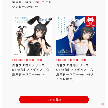
島麻衣～描き下ろしニット
ワンピースver.～
2020年
11
月
下旬
登場
2020年
11
月
下旬
登場
青春ブタ野郎シリーズ
青春ブタ野郎シリーズ
Coreful フィギュア 桜
Coreful フィギュア 桜
島麻衣～バニーver.～
島麻衣～バニーver.～(タ
イクレ限定)
もっと見る