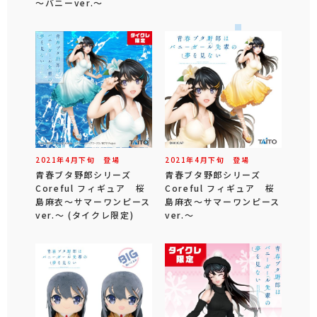
～バニーver.～
2021年
4
月
下旬
登場
2021年
4
月
下旬
登場
青春ブタ野郎シリーズ
青春ブタ野郎シリーズ
Coreful フィギュア 桜
Coreful フィギュア 桜
島麻衣～サマーワンピース
島麻衣～サマーワンピース
ver.～ (タイクレ限定)
ver.～