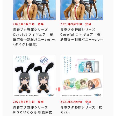
2021年
9
月
下旬
登場
2021年
9
月
下旬
登場
青春ブタ野郎シリーズ
青春ブタ野郎シリーズ
Coreful フィギュア 桜
Coreful フィギュア 桜
島麻衣～制服バニーver.～
島麻衣～制服バニーver.～
（タイクレ限定）
2021年
6
月
中旬
登場
2021年
5
月
中旬
登場
青春ブタ野郎シリーズ
青春ブタ野郎シリーズ 枕
BIGぬいぐるみ 桜島麻衣
カバー