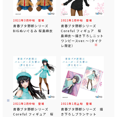
2021年
3
月
中旬
登場
2021年
2
月
中旬
登場
青春ブタ野郎シリーズ
青春ブタ野郎シリーズ
BIGぬいぐるみ 桜島麻衣
Coreful フィギュア 桜
島麻衣～描き下ろしニット
ワンピースver.～（タイク
レ限定）
2021年
2
月
中旬
登場
2021年
1
月
上旬
登場
青春ブタ野郎シリーズ
青春ブタ野郎シリーズ 描
Coreful フィギュア 桜
き下ろしブランケット