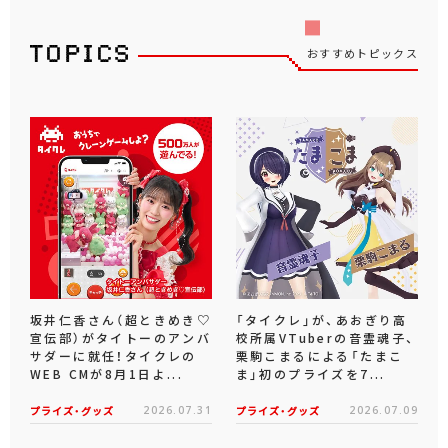
おすすめトピックス
坂井仁香さん（超ときめき♡
「タイクレ」が、あおぎり高
宣伝部）がタイトーのアンバ
校所属VTuberの音霊魂子、
サダーに就任！タイクレの
栗駒こまるによる「たまこ
WEB CMが8月1日よ...
ま」初のプライズを7...
プライズ・グッズ
2026.07.31
プライズ・グッズ
2026.07.09