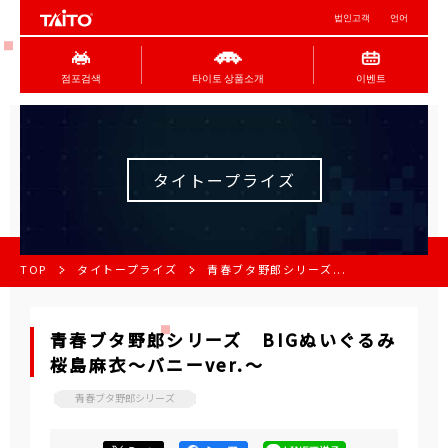
법인고객
언어
점포검색
타이토 상품소개
이벤트
タイトープライズ
TOP
タイトープライズ
青春ブタ野郎シリーズ...
青春ブタ野郎シリーズ BIGぬいぐるみ
桜島麻衣～バニーver.～
青春ブタ野郎シリーズ