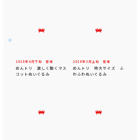
2018年
4
月
下旬
登場
2018年
3
月
上旬
登場
めんトリ 激しく動くマス
めんトリ 特大サイズ ふ
コットぬいぐるみ
わふわぬいぐるみ