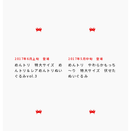
2017年
6
月
上旬
登場
2017年
5
月
中旬
登場
めんトリ 特大サイズ め
めんトリ やわらかもっち
んトリ＆レアめんトリぬい
～り 特大サイズ 伏せた
ぐるみvol.3
ぬいぐるみ