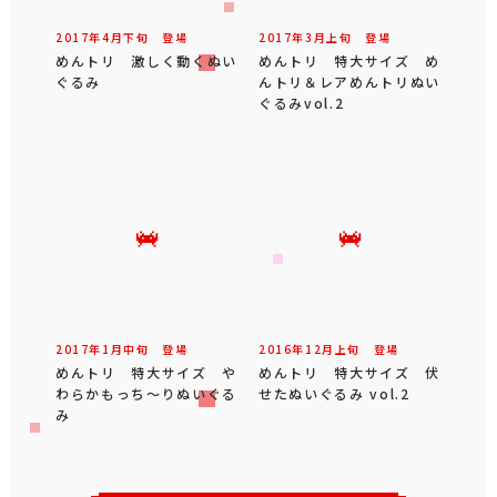
2017年
4
月
下旬
登場
2017年
3
月
上旬
登場
めんトリ 激しく動くぬい
めんトリ 特大サイズ め
ぐるみ
んトリ＆レアめんトリぬい
ぐるみvol.2
2017年
1
月
中旬
登場
2016年
12
月
上旬
登場
めんトリ 特大サイズ や
めんトリ 特大サイズ 伏
わらかもっち～りぬいぐる
せたぬいぐるみ vol.2
み