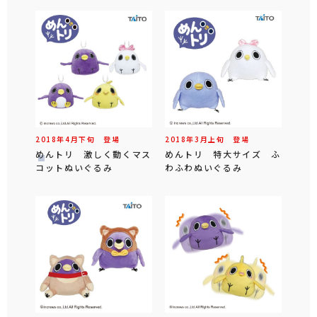
2018年
4
月
下旬
登場
2018年
3
月
上旬
登場
めんトリ 激しく動くマス
めんトリ 特大サイズ ふ
コットぬいぐるみ
わふわぬいぐるみ