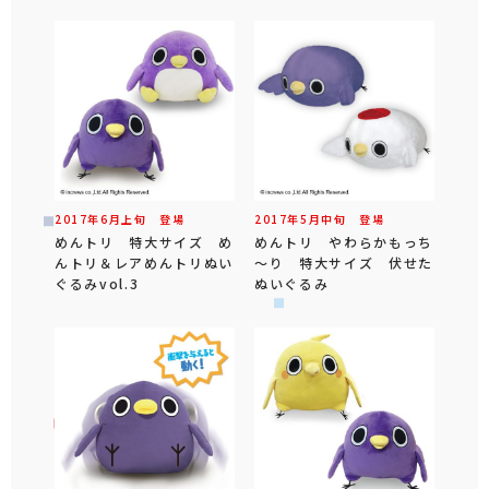
2017年
6
月
上旬
登場
2017年
5
月
中旬
登場
めんトリ 特大サイズ め
めんトリ やわらかもっち
んトリ＆レアめんトリぬい
～り 特大サイズ 伏せた
ぐるみvol.3
ぬいぐるみ