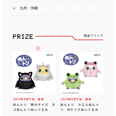
九州・沖縄
関連プライズ
2018年
9
月
下旬
登場
2018年
6
月
下旬
登場
めんトリ 特大サイズ ネ
めんトリ カエルめんト
コめんトリぬいぐるみ
リ Mサイズぬいぐるみ