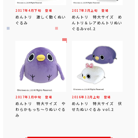
2017年
4
月
下旬
登場
2017年
3
月
上旬
登場
めんトリ 激しく動くぬい
めんトリ 特大サイズ め
ぐるみ
んトリ＆レアめんトリぬい
ぐるみvol.2
2017年
1
月
中旬
登場
2016年
12
月
上旬
登場
めんトリ 特大サイズ や
めんトリ 特大サイズ 伏
わらかもっち～りぬいぐる
せたぬいぐるみ vol.2
み