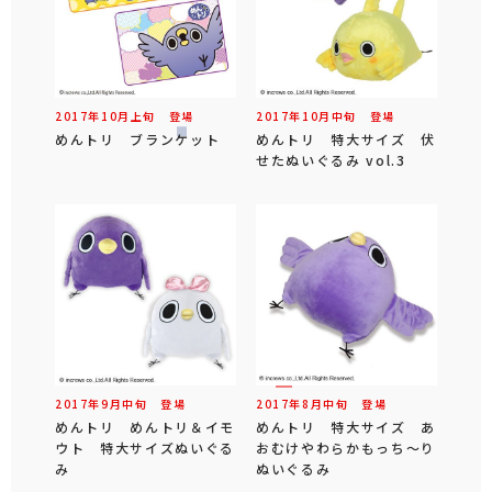
2017年
10
月
上旬
登場
2017年
10
月
中旬
登場
めんトリ ブランケット
めんトリ 特大サイズ 伏
せたぬいぐるみ vol.3
2017年
9
月
中旬
登場
2017年
8
月
中旬
登場
めんトリ めんトリ＆イモ
めんトリ 特大サイズ あ
ウト 特大サイズぬいぐる
おむけやわらかもっち～り
み
ぬいぐるみ