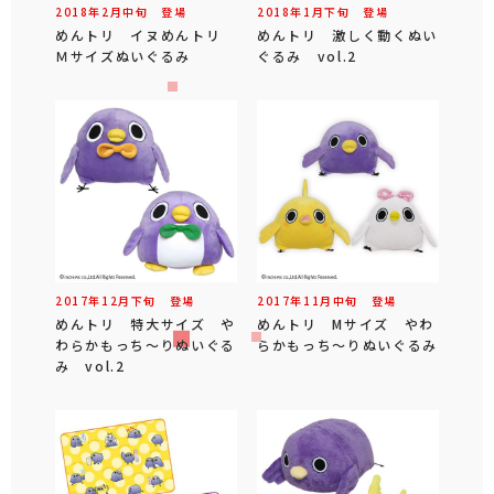
2018年
2
月
中旬
登場
2018年
1
月
下旬
登場
めんトリ イヌめんトリ
めんトリ 激しく動くぬい
Ｍサイズぬいぐるみ
ぐるみ vol.2
2017年
12
月
下旬
登場
2017年
11
月
中旬
登場
めんトリ 特大サイズ や
めんトリ Mサイズ やわ
わらかもっち～りぬいぐる
らかもっち～りぬいぐるみ
み vol.2