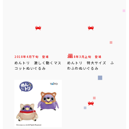
2018年
4
月
下旬
登場
2018年
3
月
上旬
登場
めんトリ 激しく動くマス
めんトリ 特大サイズ ふ
コットぬいぐるみ
わふわぬいぐるみ