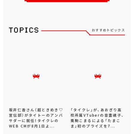
おすすめトピックス
坂井仁香さん（超ときめき♡
「タイクレ」が、あおぎり高
宣伝部）がタイトーのアンバ
校所属VTuberの音霊魂子、
サダーに就任！タイクレの
栗駒こまるによる「たまこ
WEB CMが8月1日よ...
ま」初のプライズを7...