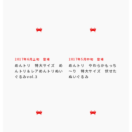
2017年
6
月
上旬
登場
2017年
5
月
中旬
登場
めんトリ 特大サイズ め
めんトリ やわらかもっち
んトリ＆レアめんトリぬい
～り 特大サイズ 伏せた
ぐるみvol.3
ぬいぐるみ