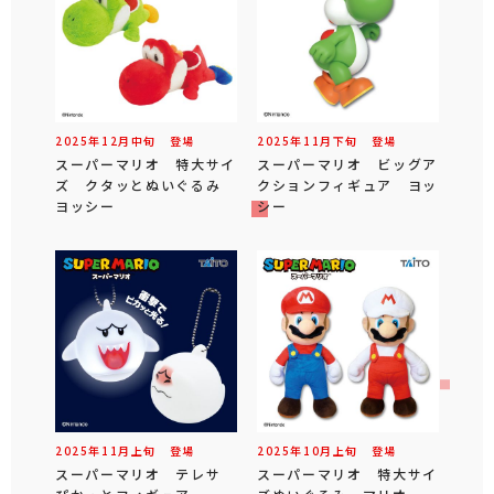
2025年
12
月
中旬
登場
2025年
11
月
下旬
登場
スーパーマリオ 特大サイ
スーパーマリオ ビッグア
ズ クタッとぬいぐるみ
クションフィギュア ヨッ
ヨッシー
シー
2025年
11
月
上旬
登場
2025年
10
月
上旬
登場
スーパーマリオ テレサ
スーパーマリオ 特大サイ