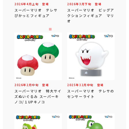
2026年
4
月
上旬
登場
2026年
3
月
下旬
登場
スーパーマリオ テレサ
スーパーマリオ ビッグア
ぴかっとフィギュア
クションフィギュア マリ
オ
2026年
2
月
中旬
登場
2025年
12
月
中旬
登場
スーパーマリオ 特大サイ
スーパーマリオ テレサの
ズぬいぐるみ スーパーキ
センサーライト
ノコ/１UPキノコ