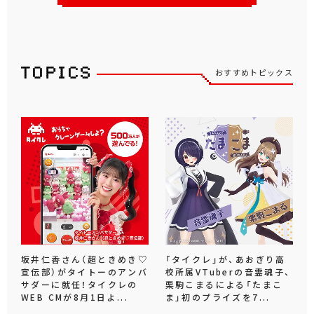
おすすめトピックス
坂井仁香さん（超ときめき♡
「タイクレ」が、あおぎり高
宣伝部）がタイトーのアンバ
校所属VTuberの音霊魂子、
サダーに就任！タイクレの
栗駒こまるによる「たまこ
WEB CMが8月1日よ...
ま」初のプライズを7...