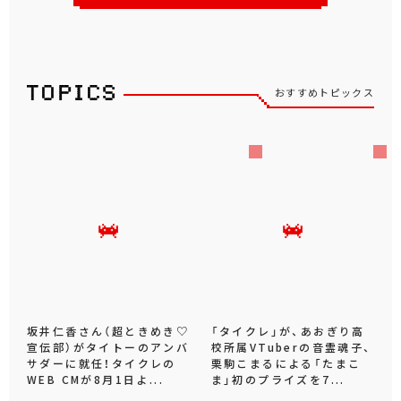
おすすめトピックス
坂井仁香さん（超ときめき♡
「タイクレ」が、あおぎり高
宣伝部）がタイトーのアンバ
校所属VTuberの音霊魂子、
サダーに就任！タイクレの
栗駒こまるによる「たまこ
WEB CMが8月1日よ...
ま」初のプライズを7...