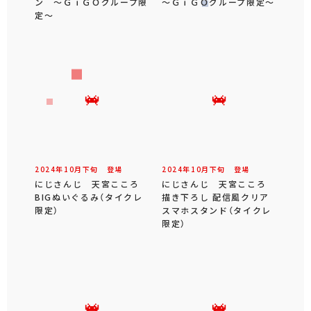
ン ～ＧｉＧＯグループ限
～ＧｉＧＯグループ限定～
定～
2024年
10
月
下旬
登場
2024年
10
月
下旬
登場
にじさんじ 天宮こころ
にじさんじ 天宮こころ
BIGぬいぐるみ（タイクレ
描き下ろし 配信風クリア
限定）
スマホスタンド（タイクレ
限定）