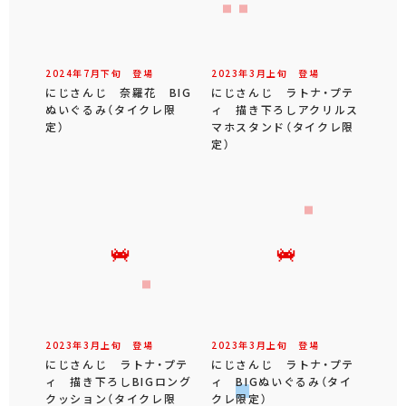
2024年
7
月
下旬
登場
2023年
3
月
上旬
登場
にじさんじ 奈羅花 BIG
にじさんじ ラトナ・プテ
ぬいぐるみ（タイクレ限
ィ 描き下ろしアクリルス
定）
マホスタンド（タイクレ限
定）
2023年
3
月
上旬
登場
2023年
3
月
上旬
登場
にじさんじ ラトナ・プテ
にじさんじ ラトナ・プテ
ィ 描き下ろしBIGロング
ィ BIGぬいぐるみ（タイ
クッション（タイクレ限
クレ限定）