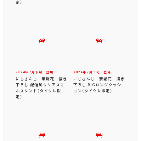
定）
2024年
7
月
下旬
登場
2024年
7
月
下旬
登場
にじさんじ 奈羅花 描き
にじさんじ 奈羅花 描き
下ろし 配信風クリアスマ
下ろし BIGロングクッシ
ホスタンド（タイクレ限
ョン（タイクレ限定）
定）