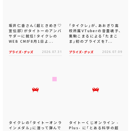
坂井仁香さん（超ときめき♡
「タイクレ」が、あおぎり高
宣伝部）がタイトーのアンバ
校所属VTuberの音霊魂子、
サダーに就任！タイクレの
栗駒こまるによる「たまこ
WEB CMが8月1日よ...
ま」初のプライズを7...
プライズ・グッズ
2026.07.31
プライズ・グッズ
2026.07.09
タイクレの「タイトーオンラ
タイトーくじオンライン -
インメダル」に潜って弾んで
Plus- に「とある科学の超