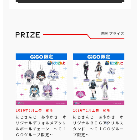
関連プライズ
2026年
1
月
上旬
登場
2026年
1
月
上旬
登場
にじさんじ あやかき オ
にじさんじ あやかき オ
リジナルデフォルメアクリ
リジナルＢＩＧアクリルス
ルボールチェーン ～Ｇｉ
タンド ～ＧｉＧＯグルー
ＧＯグループ限定～
プ限定～