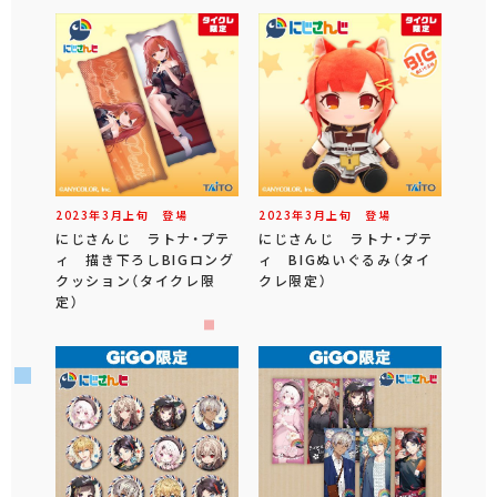
2023年
3
月
上旬
登場
2023年
3
月
上旬
登場
にじさんじ ラトナ・プテ
にじさんじ ラトナ・プテ
ィ 描き下ろしBIGロング
ィ BIGぬいぐるみ（タイ
クッション（タイクレ限
クレ限定）
定）