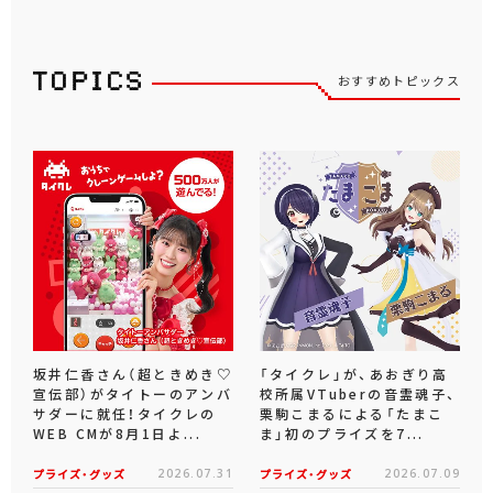
おすすめトピックス
坂井仁香さん（超ときめき♡
「タイクレ」が、あおぎり高
宣伝部）がタイトーのアンバ
校所属VTuberの音霊魂子、
サダーに就任！タイクレの
栗駒こまるによる「たまこ
WEB CMが8月1日よ...
ま」初のプライズを7...
プライズ・グッズ
2026.07.31
プライズ・グッズ
2026.07.09