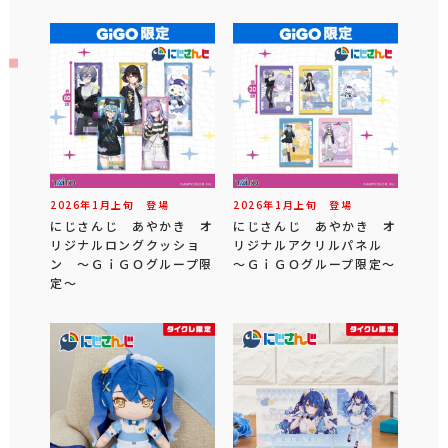
2026年
1
月
上旬
登場
2026年
1
月
上旬
登場
にじさんじ あやかき オ
にじさんじ あやかき オ
リジナルロングクッショ
リジナルアクリルパネル
ン ～ＧｉＧＯグループ限
～ＧｉＧＯグループ限定～
定～