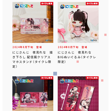
2024年
8
月
下旬
登場
2024年
8
月
下旬
登場
にじさんじ 夜見れな 描
にじさんじ 夜見れな
き下ろし 配信風クリアス
BIGぬいぐるみ（タイクレ
マホスタンド（タイクレ限
限定）
定）