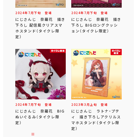
2024年
7
月
下旬
登場
2024年
7
月
下旬
登場
にじさんじ 奈羅花 描き
にじさんじ 奈羅花 描き
下ろし 配信風クリアスマ
下ろし BIGロングクッシ
ホスタンド（タイクレ限
ョン（タイクレ限定）
定）
2024年
7
月
下旬
登場
2023年
3
月
上旬
登場
にじさんじ 奈羅花 BIG
にじさんじ ラトナ・プテ
ぬいぐるみ（タイクレ限
ィ 描き下ろしアクリルス
定）
マホスタンド（タイクレ限
定）