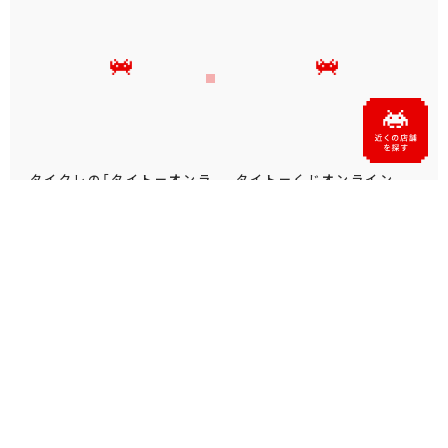
タイクレの「タイトーオンラ
タイトーくじオンライン -
インメダル」に潜って弾んで
Plus- に「とある科学の超
お宝ゲット！ピンパネル型メ
電磁砲T」くじが6月19日
ダルゲーム「オーシャン...
（金）登場！
プライズ・グッズ
2026.06.25
プライズ・グッズ
2026.06.12
公式ソーシャルメディア