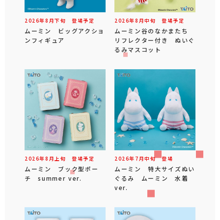
2026年
8
月
下旬
登場予定
2026年
8
月
中旬
登場予定
ムーミン ビッグアクショ
ムーミン谷のなかまたち
ンフィギュア
リフレクター付き ぬいぐ
るみマスコット
2026年
8
月
上旬
登場予定
2026年
7
月
中旬
登場
ムーミン ブック型ポー
ムーミン 特大サイズぬい
チ summer ver.
ぐるみ ムーミン 水着
ver.