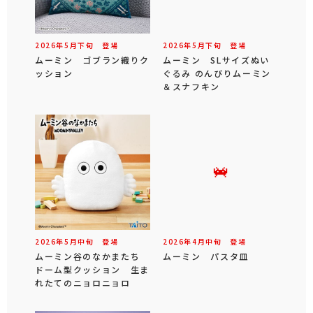
2026年
5
月
下旬
登場
2026年
5
月
下旬
登場
ムーミン ゴブラン織りク
ムーミン SLサイズぬい
ッション
ぐるみ のんびりムーミン
＆スナフキン
2026年
5
月
中旬
登場
2026年
4
月
中旬
登場
ムーミン谷のなかまたち
ムーミン パスタ皿
ドーム型クッション 生ま
れたてのニョロニョロ