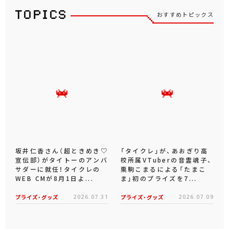
おすすめトピックス
坂井仁香さん（超ときめき♡
「タイクレ」が、あおぎり高
宣伝部）がタイトーのアンバ
校所属VTuberの音霊魂子、
サダーに就任！タイクレの
栗駒こまるによる「たまこ
WEB CMが8月1日よ...
ま」初のプライズを7...
プライズ・グッズ
2026.07.31
プライズ・グッズ
2026.07.09