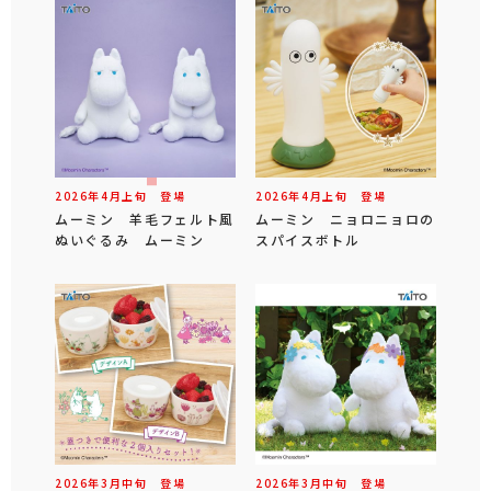
2026年
4
月
上旬
登場
2026年
4
月
上旬
登場
ムーミン 羊毛フェルト風
ムーミン ニョロニョロの
ぬいぐるみ ムーミン
スパイスボトル
2026年
3
月
中旬
登場
2026年
3
月
中旬
登場