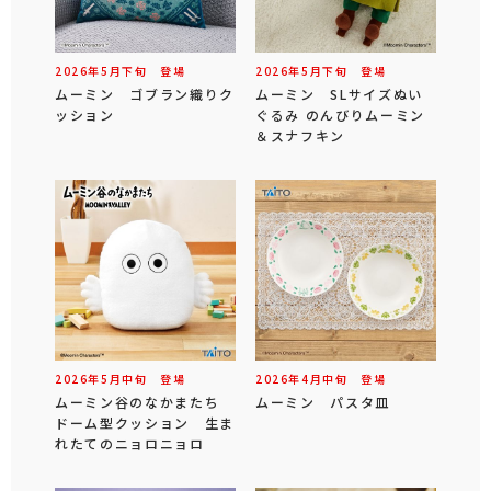
2026年
5
月
下旬
登場
2026年
5
月
下旬
登場
ムーミン ゴブラン織りク
ムーミン SLサイズぬい
ッション
ぐるみ のんびりムーミン
＆スナフキン
2026年
5
月
中旬
登場
2026年
4
月
中旬
登場
ムーミン谷のなかまたち
ムーミン パスタ皿
ドーム型クッション 生ま
れたてのニョロニョロ