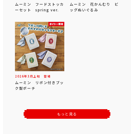
ムーミン フードストッカ
ムーミン 花かんむり ビ
ーセット spring ver.
ッグぬいぐるみ
2026年
3
月
上旬
登場
ムーミン リボン付きブッ
ク型ポーチ
もっと見る