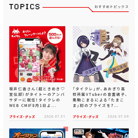
おすすめトピックス
坂井仁香さん（超ときめき♡
「タイクレ」が、あおぎり高
宣伝部）がタイトーのアンバ
校所属VTuberの音霊魂子、
サダーに就任！タイクレの
栗駒こまるによる「たまこ
WEB CMが8月1日よ...
ま」初のプライズを7...
プライズ・グッズ
2026.07.31
プライズ・グッズ
2026.07.09