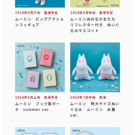
2026年
8
月
下旬
登場予定
2026年
8
月
中旬
登場予定
ムーミン ビッグアクショ
ムーミン谷のなかまたち
ンフィギュア
リフレクター付き ぬいぐ
るみマスコット
2026年
8
月
上旬
登場予定
2026年
7
月
中旬
登場
ムーミン ブック型ポー
ムーミン 特大サイズぬい
チ summer ver.
ぐるみ ムーミン 水着
ver.