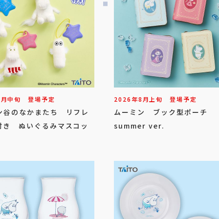
8
月
中旬
登場予定
2026年
8
月
上旬
登場予定
ン谷のなかまたち リフレ
ムーミン ブック型ポーチ
付き ぬいぐるみマスコッ
summer ver.