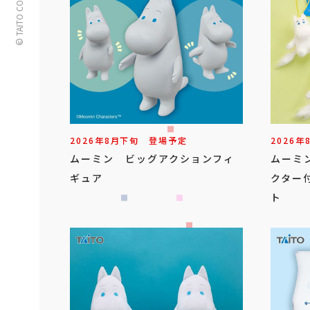
© TAITO CORPORATION
2026年
8
月
下旬
登場予定
2026年
ムーミン ビッグアクションフィ
ムーミ
ギュア
クター
ト