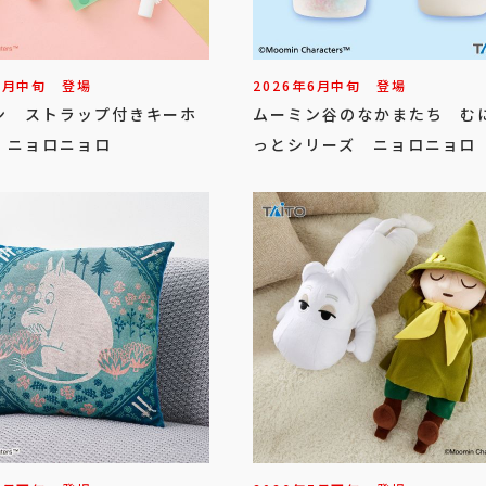
6
月
中旬
登場
2026年
6
月
中旬
登場
ン ストラップ付きキーホ
ムーミン谷のなかまたち む
 ニョロニョロ
っとシリーズ ニョロニョロ