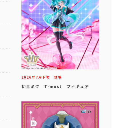
2026年
7
月
下旬
登場
初音ミク T-most フィギュア