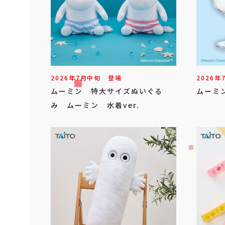
2026年
7
月
中旬
登場
2026年
ムーミン 特大サイズぬいぐる
ムーミ
み ムーミン 水着ver.