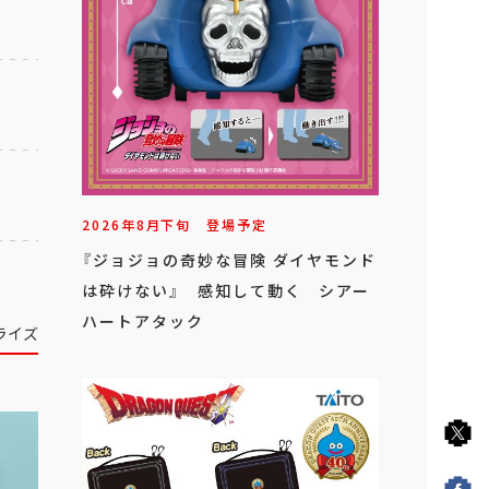
2026年
8
月
下旬
登場予定
『ジョジョの奇妙な冒険 ダイヤモンド
は砕けない』 感知して動く シアー
ハートアタック
ライズ