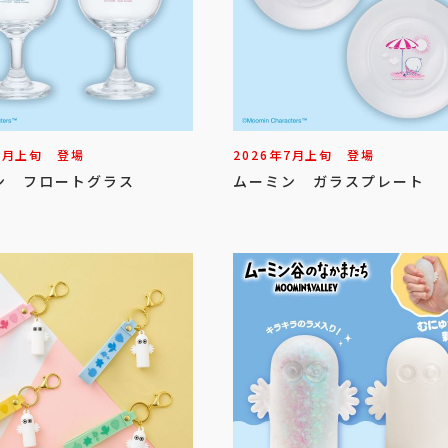
7
月
上旬
登場
2026年
7
月
上旬
登場
ン フロートグラス
ムーミン ガラスプレート