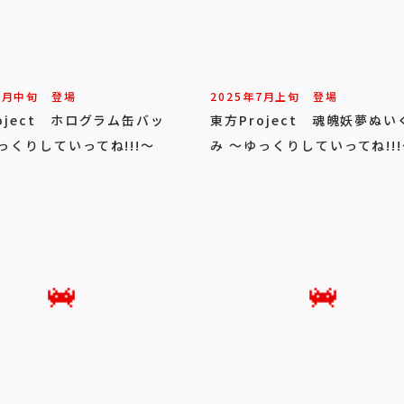
8
月
中旬
登場
2025年
7
月
上旬
登場
oject ホログラム缶バッ
東方Project 魂魄妖夢ぬい
っくりしていってね!!!～
み ～ゆっくりしていってね!!