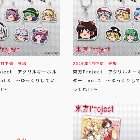
5
月
中旬
登場
2026年
4
月
中旬
登場
oject アクリルキーホル
東方Project アクリルキー
ol.3 ～ゆっくりしてい
ダー vol.2 ～ゆっくりし
!!～
ってね!!!～