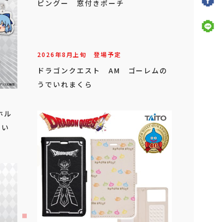
ピングー 窓付きポーチ
2026年
8
月
上旬
登場予定
ドラゴンクエスト AM ゴーレムの
うでいれまくら
ホル
てい