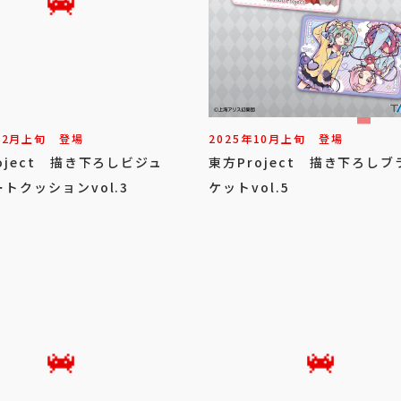
12
月
上旬
登場
2025年
10
月
上旬
登場
oject 描き下ろしビジュ
東方Project 描き下ろしブ
トクッションvol.3
ケットvol.5