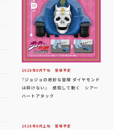
2026年
8
月
下旬
登場予定
『ジョジョの奇妙な冒険 ダイヤモンド
は砕けない』 感知して動く シアー
ハートアタック
2026年
8
月
上旬
登場予定