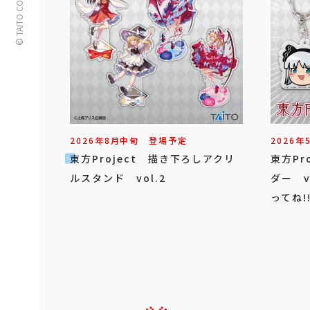
© TAITO CORPORATION
2026年
8
月
中旬
登場予定
2026年
東方Project 描き下ろしアクリ
東方Pr
ルスタンド vol.2
ダー v
ってね!