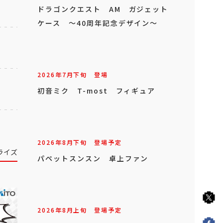
ドラゴンクエスト AM ガジェット
ケース ～40周年記念デザイン～
2026年
7
月
下旬
登場
初音ミク T-most フィギュア
2026年
8
月
下旬
登場予定
ライズ
パペットスンスン 卓上ファン
2026年
8
月
上旬
登場予定