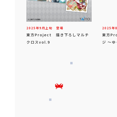
2025年
9
月
上旬
登場
2025年
東方Project 描き下ろしマルチ
東方Pr
クロスvol.9
ジ ～ゆ