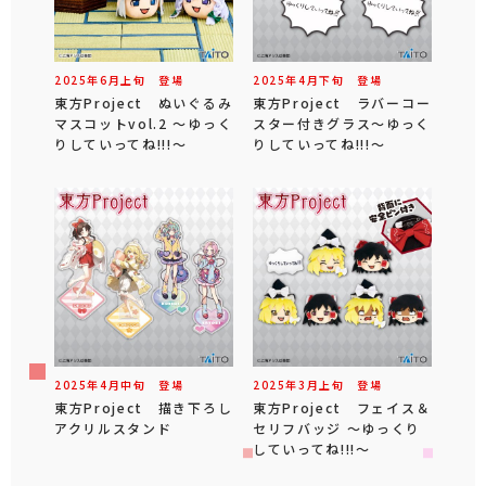
2025年
6
月
上旬
登場
2025年
4
月
下旬
登場
東方Project ぬいぐるみ
東方Project ラバーコー
マスコットvol.2 ～ゆっく
スター付きグラス～ゆっく
りしていってね!!!～
りしていってね!!!～
2025年
4
月
中旬
登場
2025年
3
月
上旬
登場
東方Project 描き下ろし
東方Project フェイス＆
アクリルスタンド
セリフバッジ ～ゆっくり
していってね!!!～