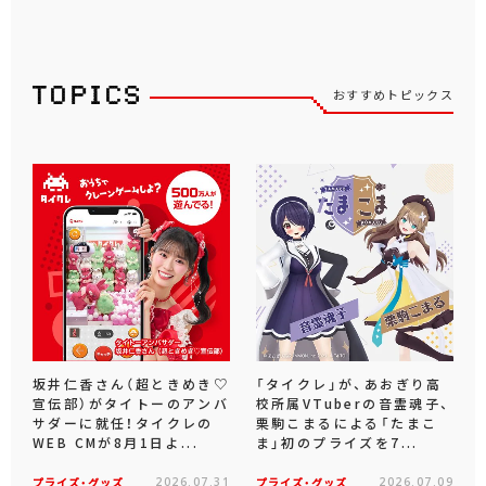
おすすめトピックス
坂井仁香さん（超ときめき♡
「タイクレ」が、あおぎり高
宣伝部）がタイトーのアンバ
校所属VTuberの音霊魂子、
サダーに就任！タイクレの
栗駒こまるによる「たまこ
WEB CMが8月1日よ...
ま」初のプライズを7...
プライズ・グッズ
2026.07.31
プライズ・グッズ
2026.07.09