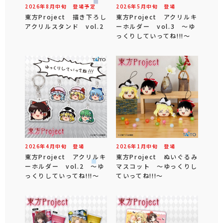
2026年
8
月
中旬
登場予定
2026年
5
月
中旬
登場
東方Project 描き下ろし
東方Project アクリルキ
アクリルスタンド vol.2
ーホルダー vol.3 ～ゆ
っくりしていってね!!!～
2026年
4
月
中旬
登場
2026年
1
月
中旬
登場
東方Project アクリルキ
東方Project ぬいぐるみ
ーホルダー vol.2 ～ゆ
マスコット ～ゆっくりし
っくりしていってね!!!～
ていってね!!!～