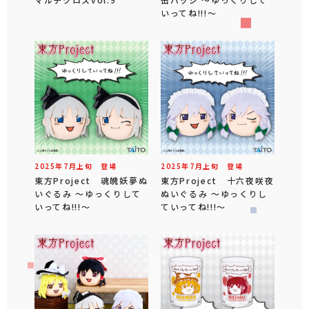
いってね!!!～
2025年
7
月
上旬
登場
2025年
7
月
上旬
登場
東方Project 魂魄妖夢ぬ
東方Project 十六夜咲夜
いぐるみ ～ゆっくりして
ぬいぐるみ ～ゆっくりし
いってね!!!～
ていってね!!!～