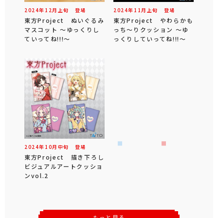
2024年
12
月
上旬
登場
2024年
11
月
上旬
登場
東方Project ぬいぐるみ
東方Project やわらかも
マスコット ～ゆっくりし
っち～りクッション ～ゆ
ていってね!!!～
っくりしていってね!!!～
2024年
10
月
中旬
登場
東方Project 描き下ろし
ビジュアルアートクッショ
ンvol.2
もっと見る