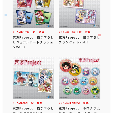
2025年
12
月
上旬
登場
2025年
10
月
上旬
登場
東方Project 描き下ろし
東方Project 描き下ろし
ビジュアルアートクッショ
ブランケットvol.5
ンvol.3
2025年
9
月
上旬
登場
2025年
8
月
中旬
登場
東方Project 描き下ろし
東方Project ホログラム
マルチクロスvol.9
缶バッジ ～ゆっくりして