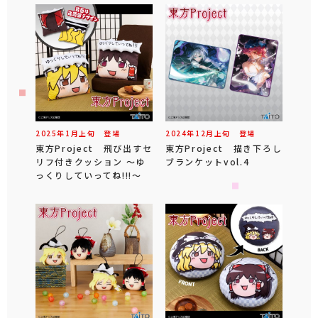
2025年
1
月
上旬
登場
2024年
12
月
上旬
登場
東方Project 飛び出すセ
東方Project 描き下ろし
リフ付きクッション ～ゆ
ブランケットvol.4
っくりしていってね!!!～